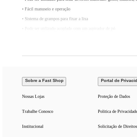
• Fácil manuseio e operação
• Sistema de grampos para fixar a lixa
• Pode ser utilizado acoplado com um aspirador de pó
• Chave liga/desliga com proteção contra pó.
• Material: plástico e metal
Sobre a Fast Shop
Portal de Privaci
Nossas Lojas
Proteção de Dados
Trabalhe Conosco
Politica de Privacidad
Institucional
Solicitação de Direitos