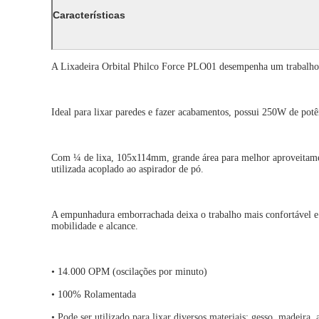
Características
A Lixadeira Orbital Philco Force PLO01 desempenha um trabalho a
Ideal para lixar paredes e fazer acabamentos, possui 250W de potê
Com ¼ de lixa, 105x114mm, grande área para melhor aproveitamento 
utilizada acoplado ao aspirador de pó.
A empunhadura emborrachada deixa o trabalho mais confortável e p
mobilidade e alcance.
• 14.000 OPM (oscilações por minuto)
• 100% Rolamentada
• Pode ser utilizado para lixar diversos materiais: gesso, madeira, 