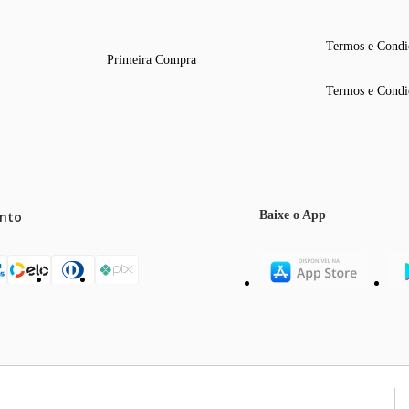
Termos e Condi
Primeira Compra
Termos e Condi
nto
Baixe o App
mos o máximo de 5 itens por produto ou enquanto durarem nossos e
o válidos exclusivamente para compras efetuadas no site, podendo di