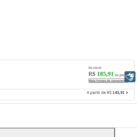
R$ 239,90
R$
185,91
no pix
Libras
Mais formas de pagamento
A partir de R$
143,91