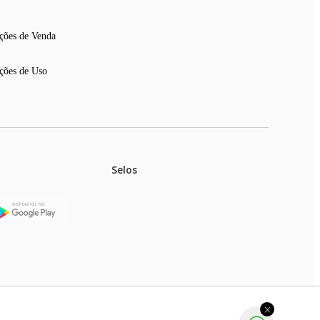
ções de Venda
ções de Uso
Selos
stoques.
ferir na rede de lojas físicas.