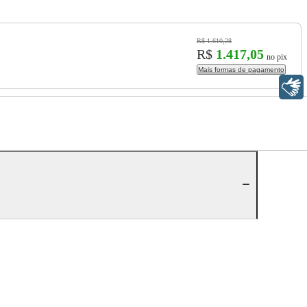
R$ 1.610,28
R$
1.417,05
no pix
Mais formas de pagamento
Libras