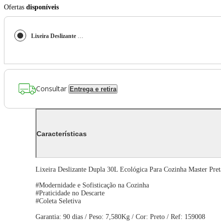
Ofertas
disponíveis
Lixeira Deslizante Dupla 30L Ecológica Para Cozinha Master Preta
Consultar
Entrega e retira
Características
Lixeira Deslizante Dupla 30L Ecológica Para Cozinha Master Pret
#Modernidade e Sofisticação na Cozinha
#Praticidade no Descarte
#Coleta Seletiva
Garantia: 90 dias / Peso: 7,580Kg / Cor: Preto / Ref: 159008