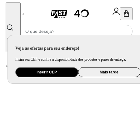
Fechar
Menu
Informe seu CEP
Veja as ofertas para seu endereço!
Insira seu CEP e confira a disponibilidade dos produtos e prazo de entrega.
Home
/
Utilidade Doméstica
/
Organização e Armazenamento
/
Lixeira
Inserir CEP
Mais tarde