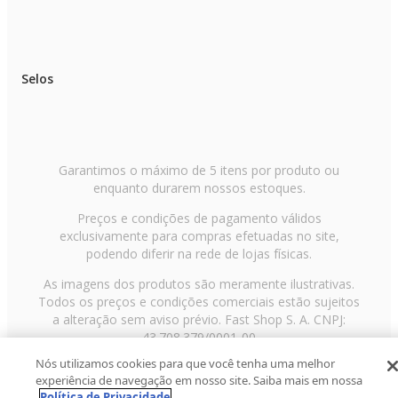
Selos
Garantimos o máximo de 5 itens por produto ou
enquanto durarem nossos estoques.
Preços e condições de pagamento válidos
exclusivamente para compras efetuadas no site,
podendo diferir na rede de lojas físicas.
As imagens dos produtos são meramente ilustrativas.
Todos os preços e condições comerciais estão sujeitos
a alteração sem aviso prévio. Fast Shop S. A. CNPJ:
43.708.379/0001-00
Nós utilizamos cookies para que você tenha uma melhor
Avenida Zaki Narchi, nº 1650, sobreloja, Carandiru, São
experiência de navegação em nosso site. Saiba mais em nossa
Paulo/SP, CEP 02029-001, Telefone: 11 3003-3728 ©
Política de Privacidade