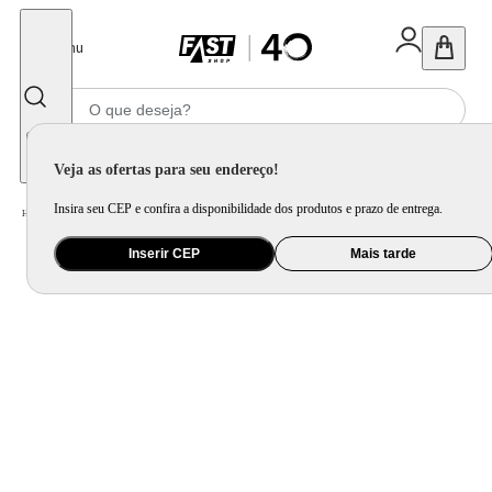
Fechar
Menu
Informe seu CEP
Veja as ofertas para seu endereço!
Insira seu CEP e confira a disponibilidade dos produtos e prazo de entrega.
Home
/
Mercado
/
Bebida
/
Vinho
Inserir CEP
Mais tarde