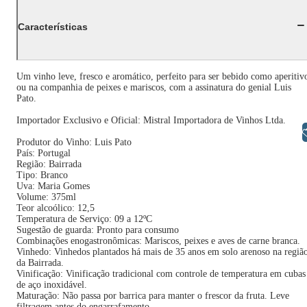
Características
Um vinho leve, fresco e aromático, perfeito para ser bebido como aperitiv
ou na companhia de peixes e mariscos, com a assinatura do genial Luis
Pato.
Importador Exclusivo e Oficial: Mistral Importadora de Vinhos Ltda.
Libras
Produtor do Vinho: Luis Pato
País: Portugal
Região: Bairrada
Tipo: Branco
Uva: Maria Gomes
Volume: 375ml
Teor alcoólico: 12,5
Temperatura de Serviço: 09 a 12ºC
Sugestão de guarda: Pronto para consumo
Combinações enogastronômicas: Mariscos, peixes e aves de carne branca.
Vinhedo: Vinhedos plantados há mais de 35 anos em solo arenoso na regiã
da Bairrada.
Vinificação: Vinificação tradicional com controle de temperatura em cubas
de aço inoxidável.
Maturação: Não passa por barrica para manter o frescor da fruta. Leve
filtragem antes do engarrafamento.