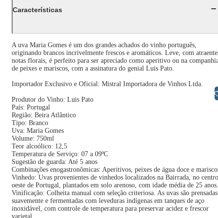
Características
A uva Maria Gomes é um dos grandes achados do vinho português,
originando brancos incrivelmente frescos e aromáticos. Leve, com atraente
notas florais, é perfeito para ser apreciado como aperitivo ou na companhi
de peixes e mariscos, com a assinatura do genial Luis Pato.
Importador Exclusivo e Oficial: Mistral Importadora de Vinhos Ltda.
Libras
Produtor do Vinho: Luis Pato
País: Portugal
Região: Beira Atlântico
Tipo: Branco
Uva: Maria Gomes
Volume: 750ml
Teor alcoólico: 12,5
Temperatura de Serviço: 07 a 09ºC
Sugestão de guarda: Até 5 anos
Combinações enogastronômicas: Aperitivos, peixes de água doce e marisco
Vinhedo: Uvas provenientes de vinhedos localizados na Bairrada, no centr
oeste de Portugal, plantados em solo arenoso, com idade média de 25 anos
Vinificação: Colheita manual com seleção criteriosa. As uvas são prensadas
suavemente e fermentadas com leveduras indígenas em tanques de aço
inoxidável, com controle de temperatura para preservar acidez e frescor
varietal.