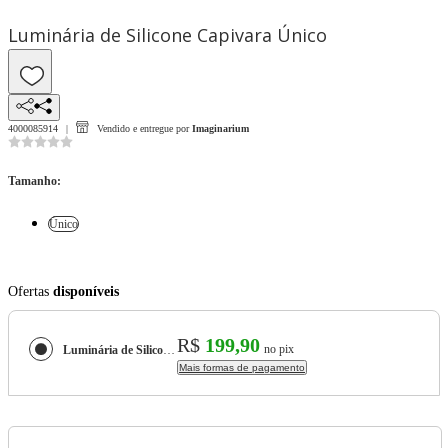
Luminária de Silicone Capivara Único
4000085914
Vendido e entregue por
Imaginarium
Tamanho
:
Único
Ofertas
disponíveis
R$
199,90
no pix
Luminária de Silicone Capivara
Mais formas de pagamento