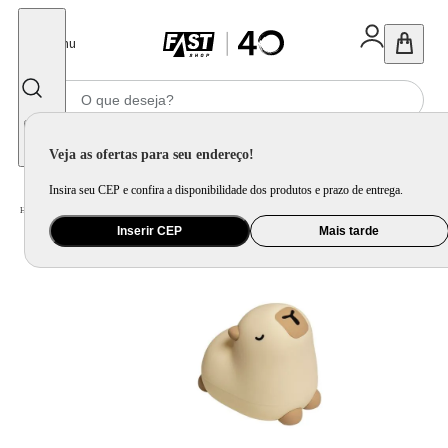
Fechar
Menu
Informe seu CEP
Veja as ofertas para seu endereço!
Insira seu CEP e confira a disponibilidade dos produtos e prazo de entrega.
Home
/
Móveis e Decoração
/
Decoração
/
Abajur e Luminária
/
Luminária de Silicone Capivara
Inserir CEP
Mais tarde