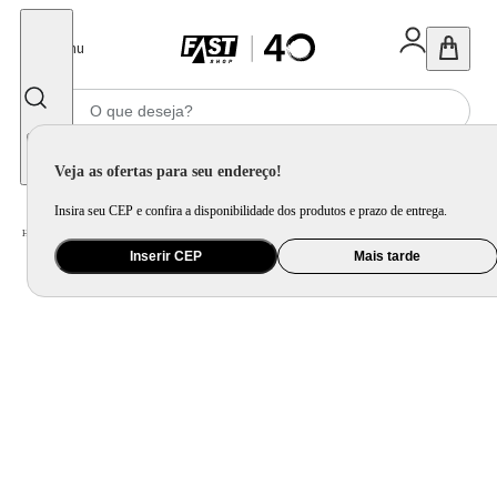
Fechar
Menu
Informe seu CEP
Veja as ofertas para seu endereço!
Insira seu CEP e confira a disponibilidade dos produtos e prazo de entrega.
Home
/
Presentes
/
Presente Criativo
/
Luminária Gatinho
Inserir CEP
Mais tarde