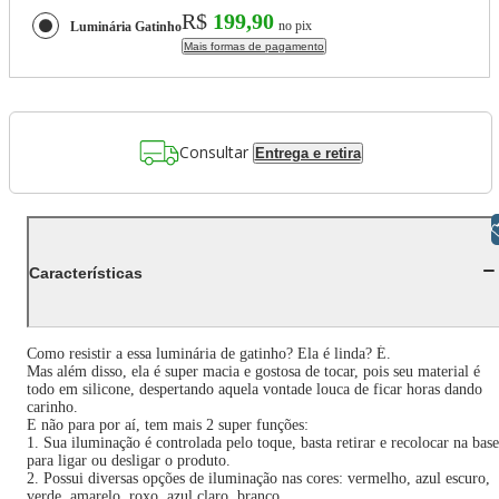
R$
199,90
no pix
Luminária Gatinho
Mais formas de pagamento
Consultar
Entrega e retira
Libras
Características
Como resistir a essa luminária de gatinho? Ela é linda? É.
Mas além disso, ela é super macia e gostosa de tocar, pois seu material é
todo em silicone, despertando aquela vontade louca de ficar horas dando
carinho.
E não para por aí, tem mais 2 super funções:
1. Sua iluminação é controlada pelo toque, basta retirar e recolocar na base
para ligar ou desligar o produto.
2. Possui diversas opções de iluminação nas cores: vermelho, azul escuro,
verde, amarelo, roxo, azul claro, branco.