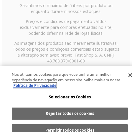
Garantimos o máximo de 5 itens por produto ou
enquanto durarem nossos estoques.
Preços e condições de pagamento válidos
exclusivamente para compras efetuadas no site,
podendo diferir na rede de lojas físicas.
As imagens dos produtos são meramente ilustrativas.
Todos os preços e condições comerciais estão sujeitos
a alteração sem aviso prévio. Fast Shop S. A. CNPJ:
43.708.379/0001-00
Avenida Zaki Narchi, nº 1650, sobreloja, Carandiru, São
Nós utilizamos cookies para que você tenha uma melhor
Paulo/SP, CEP 02029-001, Telefone: 11 3003-3728 ©
experiência de navegação em nosso site. Saiba mais em nossa
2013 Fast Shop - Todos os direitos reservados
RF
Política de Privacidade
Selecionar os Cookies
Rejeitar todos os cookies
Comprar
1
Permitir todos os cookies