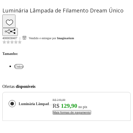
Luminária Lâmpada de Filamento Dream Único
4000038407
Vendido e entregue por
Imaginarium
Tamanho
:
Único
Ofertas
disponíveis
R$ 249,89
Luminária Lâmpada de Filamento Dream
R$
129,90
no pix
Mais formas de pagamento