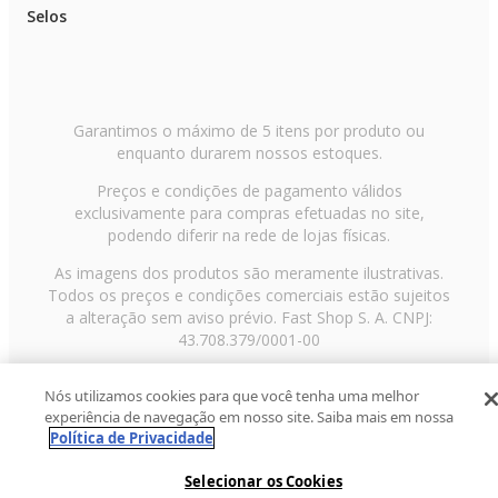
Selos
Garantimos o máximo de 5 itens por produto ou
enquanto durarem nossos estoques.
Preços e condições de pagamento válidos
exclusivamente para compras efetuadas no site,
podendo diferir na rede de lojas físicas.
As imagens dos produtos são meramente ilustrativas.
Todos os preços e condições comerciais estão sujeitos
a alteração sem aviso prévio. Fast Shop S. A. CNPJ:
43.708.379/0001-00
Avenida Zaki Narchi, nº 1650, sobreloja, Carandiru, São
Nós utilizamos cookies para que você tenha uma melhor
Paulo/SP, CEP 02029-001, Telefone: 11 3003-3728 ©
experiência de navegação em nosso site. Saiba mais em nossa
2013 Fast Shop - Todos os direitos reservados
RF
Política de Privacidade
Selecionar os Cookies