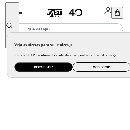
Fechar
Menu
Informe seu CEP
Veja as ofertas para seu endereço!
Insira seu CEP e confira a disponibilidade dos produtos e prazo de entrega.
Home
/
Presentes
/
Presente Criativo
/
Luminária Lâmpada de Filamento Dream
Inserir CEP
Mais tarde