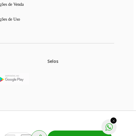
ções de Venda
ções de Uso
Selos
stoques.
ferir na rede de lojas físicas.
m aviso prévio. Fast Shop S. A. CNPJ: 43.708.379/0001-