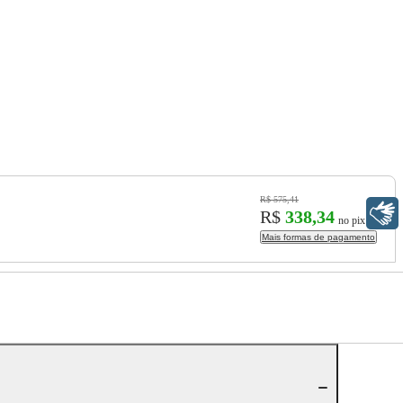
R$ 575,41
Libras
R$
338,34
no pix
Mais formas de pagamento