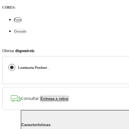
CORES
:
Preto
Dourado
Ofertas
disponíveis
Luminaria Pendente de LED Infinity
Consultar
Entrega e retira
Características