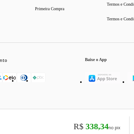
Termos e Condi
Primeira Compra
Termos e Condi
nto
Baixe o App
mos o máximo de 5 itens por produto ou enquanto durarem nossos e
o válidos exclusivamente para compras efetuadas no site, podendo di
R$
338,34
no pix
odos os preços e condições comerciais estão sujeitos a alteração se