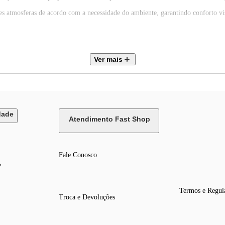
ntes atmosferas de acordo com a necessidade do ambiente, garantindo conforto vis
Ver mais
dade
Atendimento Fast Shop
Fale Conosco
e
Termos e Regul
Troca e Devoluções