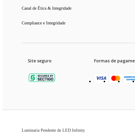
Canal de Ética & Integridade
Compliance e Integridade
Site seguro
Formas de pagame
Garanti
Preços e condições de pagament
Luminaria Pendente de LED Infinity
As imagens dos produtos são meramente ilustrativas. T