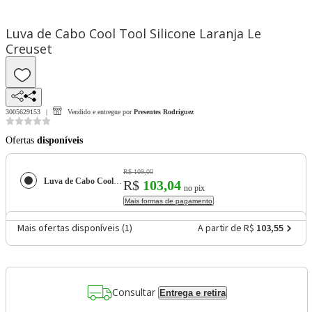
Luva de Cabo Cool Tool Silicone Laranja Le
Creuset
3005629153
Vendido e entregue por
Presentes Rodriguez
Ofertas
disponíveis
R$ 109,00
Luva de Cabo Cool Tool Silicone Laranja Le Creuset
R$
103,04
no pix
Mais formas de pagamento
Mais ofertas disponíveis (
1
)
A partir de R$
103,55
Consultar
Entrega e retira