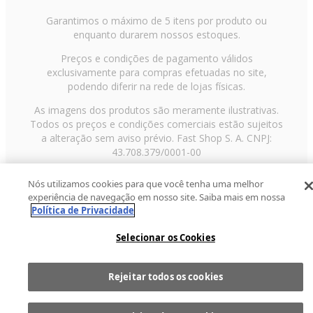
Garantimos o máximo de 5 itens por produto ou
enquanto durarem nossos estoques.
Preços e condições de pagamento válidos
exclusivamente para compras efetuadas no site,
podendo diferir na rede de lojas físicas.
As imagens dos produtos são meramente ilustrativas.
Todos os preços e condições comerciais estão sujeitos
a alteração sem aviso prévio. Fast Shop S. A. CNPJ:
43.708.379/0001-00
Avenida Zaki Narchi, nº 1650, sobreloja, Carandiru, São
Nós utilizamos cookies para que você tenha uma melhor
Paulo/SP, CEP 02029-001, Telefone: 11 3003-3728 ©
experiência de navegação em nosso site. Saiba mais em nossa
2013 Fast Shop - Todos os direitos reservados
RF
Política de Privacidade
Selecionar os Cookies
Rejeitar todos os cookies
1