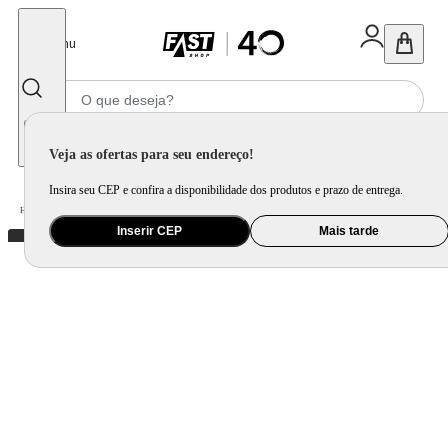
Fechar
Menu
Informe seu CEP
Veja as ofertas para seu endereço!
Insira seu CEP e confira a disponibilidade dos produtos e prazo de entrega.
Home
/
Utilidade Doméstica
/
Cozinha
/
Acessório Complementar para Cozinha
Inserir CEP
Mais tarde