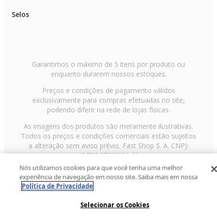
Selos
Garantimos o máximo de 5 itens por produto ou
enquanto durarem nossos estoques.
Preços e condições de pagamento válidos
exclusivamente para compras efetuadas no site,
podendo diferir na rede de lojas físicas.
As imagens dos produtos são meramente ilustrativas.
Todos os preços e condições comerciais estão sujeitos
a alteração sem aviso prévio. Fast Shop S. A. CNPJ:
43.708.379/0001-00
Nós utilizamos cookies para que você tenha uma melhor
Avenida Zaki Narchi, nº 1650, sobreloja, Carandiru, São
experiência de navegação em nosso site. Saiba mais em nossa
Paulo/SP, CEP 02029-001, Telefone: 11 3003-3728 ©
Política de Privacidade
2013 Fast Shop - Todos os direitos reservados
RF
Selecionar os Cookies