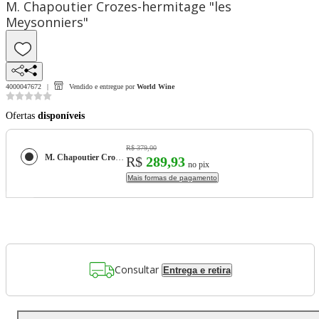
M. Chapoutier Crozes-hermitage "les
Meysonniers"
4000047672
Vendido e entregue por
World Wine
Ofertas
disponíveis
R$ 379,00
M. Chapoutier Crozes-hermitage "les Meysonniers"
R$
289,93
no pix
Mais formas de pagamento
Consultar
Entrega e retira