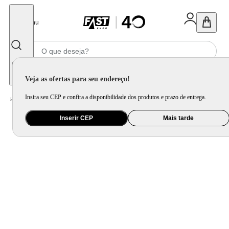
Fechar
Menu
Informe seu CEP
Veja as ofertas para seu endereço!
Insira seu CEP e confira a disponibilidade dos produtos e prazo de entrega.
Home
/
Mercado
/
Bebida
/
Vinho
Inserir CEP
Mais tarde