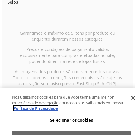
Selos
Garantimos o máximo de 5 itens por produto ou
enquanto durarem nossos estoques.
Preços e condições de pagamento válidos
exclusivamente para compras efetuadas no site,
podendo diferir na rede de lojas físicas.
As imagens dos produtos são meramente ilustrativas.
Todos os preços e condições comerciais estão sujeitos
a alteração sem aviso prévio. Fast Shop S. A. CNPJ:
43.708.379/0001-00
Nós utilizamos cookies para que você tenha uma melhor
Avenida Zaki Narchi, nº 1650, sobreloja, Carandiru, São
experiência de navegação em nosso site. Saiba mais em nossa
Paulo/SP, CEP 02029-001, Telefone: 11 3003-3728 ©
Política de Privacidade
2013 Fast Shop - Todos os direitos reservados
RF
Selecionar os Cookies