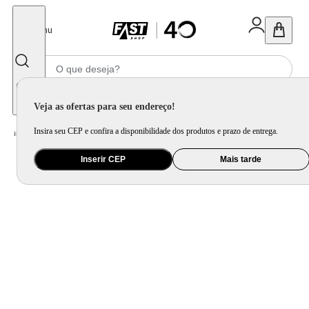
Fechar
Menu
Informe seu CEP
Veja as ofertas para seu endereço!
Insira seu CEP e confira a disponibilidade dos produtos e prazo de entrega.
Home
/
Mercado
/
Bebida
/
Vinho
Inserir CEP
Mais tarde