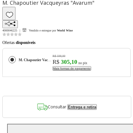
M. Chapoutier Vacqueyras "Avarum"
4000046225
Vendido e entregue por
World Wine
Ofertas
disponíveis
R$ 339,00
M. Chapoutier Vacqueyras "Avarum"
R$
305,10
no pix
Mais formas de pagamento
Consultar
Entrega e retira