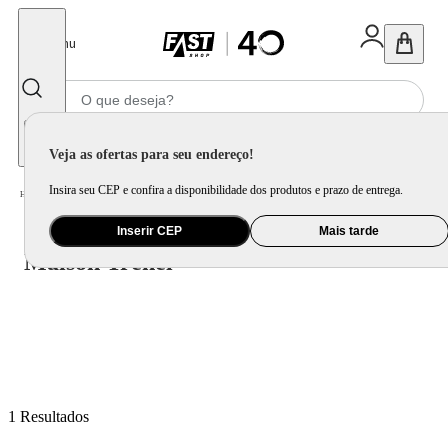
Fechar
Menu
Informe seu CEP
Veja as ofertas para seu endereço!
Insira seu CEP e confira a disponibilidade dos produtos e prazo de entrega.
Maison Trenel
Home
/
Inserir CEP
Mais tarde
Maison Trenel
1
Resultados