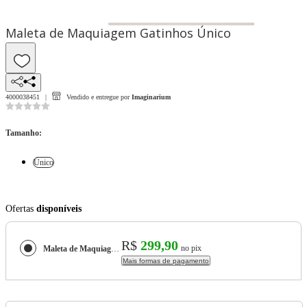
Maleta de Maquiagem Gatinhos Único
4000038451
Vendido e entregue por
Imaginarium
Tamanho
:
Único
Ofertas
disponíveis
R$
299,90
no pix
Maleta de Maquiagem Gatinhos
Mais formas de pagamento