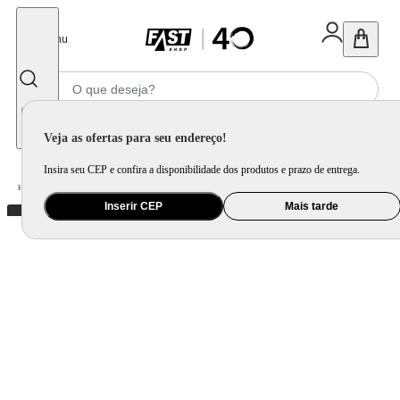
Fechar
Menu
Informe seu CEP
Veja as ofertas para seu endereço!
Insira seu CEP e confira a disponibilidade dos produtos e prazo de entrega.
Home
/
Presentes
/
Bolsa e Mochila
/
Maleta de Maquiagem Gatinhos
Inserir CEP
Mais tarde