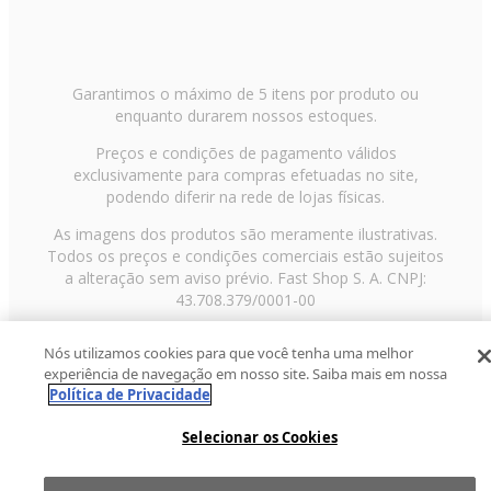
Garantimos o máximo de 5 itens por produto ou
enquanto durarem nossos estoques.
Preços e condições de pagamento válidos
exclusivamente para compras efetuadas no site,
podendo diferir na rede de lojas físicas.
As imagens dos produtos são meramente ilustrativas.
Todos os preços e condições comerciais estão sujeitos
a alteração sem aviso prévio. Fast Shop S. A. CNPJ:
43.708.379/0001-00
Avenida Zaki Narchi, nº 1650, sobreloja, Carandiru, São
Nós utilizamos cookies para que você tenha uma melhor
Paulo/SP, CEP 02029-001, Telefone: 11 3003-3728 ©
experiência de navegação em nosso site. Saiba mais em nossa
2013 Fast Shop - Todos os direitos reservados
RF
Política de Privacidade
Selecionar os Cookies