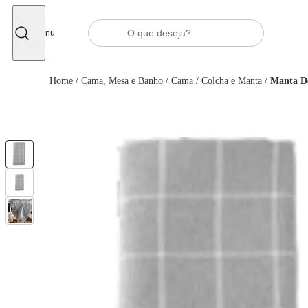
Fechar
Menu
Home
/
Cama, Mesa e Banho
/
Cama
/
Colcha e Manta
/
Manta De