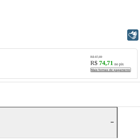
Libras
R$ 87,89
R$
74,71
no pix
Mais formas de pagamento