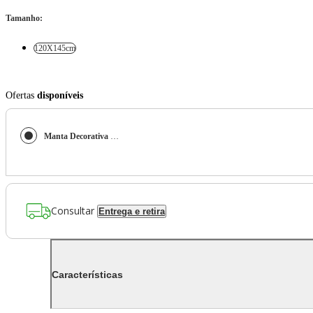
Tamanho
:
120X145cm
Ofertas
disponíveis
Manta Decorativa Bristol Prata 120X145cm - Hedrons
Consultar
Entrega e retira
Características