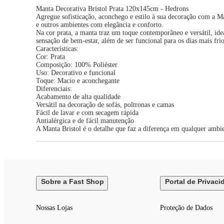
Manta Decorativa Bristol Prata 120x145cm - Hedrons
Agregue sofisticação, aconchego e estilo à sua decoração com a Ma
e outros ambientes com elegância e conforto.
Na cor prata, a manta traz um toque contemporâneo e versátil, ide
sensação de bem-estar, além de ser funcional para os dias mais frio
Características:
Cor: Prata
Composição: 100% Poliéster
Uso: Decorativo e funcional
Toque: Macio e aconchegante
Diferenciais:
Acabamento de alta qualidade
Versátil na decoração de sofás, poltronas e camas
Fácil de lavar e com secagem rápida
Antialérgica e de fácil manutenção
A Manta Bristol é o detalhe que faz a diferença em qualquer ambien
Sobre a Fast Shop
Portal de Privaci
Nossas Lojas
Proteção de Dados