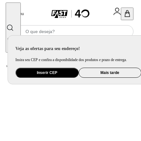
Fechar
Menu
Informe seu CEP
Veja as ofertas para seu endereço!
Insira seu CEP e confira a disponibilidade dos produtos e prazo de entrega.
Home
/
Cama, Mesa e Banho
/
Cama
/
Colcha e Manta
Inserir CEP
Mais tarde