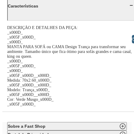
Características
DESCRIÇÃO E DETALHES DA PEÇA:
_x000D_
_x005F_x000D_
Libras
_x000D_
MANTA PARA SOFÁ ou CAMA Design Trança para transformar seu
ambiente. Tamanho único que fica ótimo para sofás grandes e cama casal,
king ou queen.
_x000D_
_x005F_x000D_
_x000D_
_x005F_x000D__x000D_
Medida: 70x2.60_x000D_
_x005F_x000D__x000D_
Modelo: Trança_x000D_
_x005F_x000D__x000D_
Cor: Verde Musgo_x000D_
_x005F_x000D_
Sobre a Fast Shop