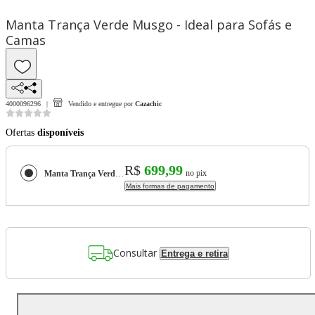
Manta Trança Verde Musgo - Ideal para Sofás e
Camas
4000096296
Vendido e entregue por
Cazachic
Ofertas
disponíveis
R$
699,99
no pix
Manta Trança Verde Musgo - Ideal para Sofás e Camas
Mais formas de pagamento
Consultar
Entrega e retira