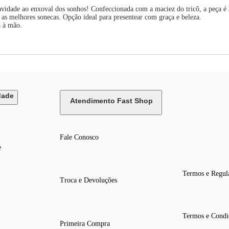
o enxoval dos sonhos! Confeccionada com a maciez do tricô, a peça é a def
a as melhores sonecas. Opção ideal para presentear com graça e beleza.
a à mão.
dade
Atendimento Fast Shop
Fale Conosco
e
Termos e Regul
Troca e Devoluções
Termos e Condi
Primeira Compra