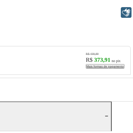
Libras
R$ 439,89
R$
373,91
no pix
Mais formas de pagamento