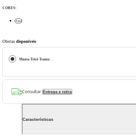
CORES
:
Azul
Ofertas
disponíveis
Manta Tricô Trama Azul Rendada 0.90X1.80Cm - Decortextil
Consultar
Entrega e retira
Características