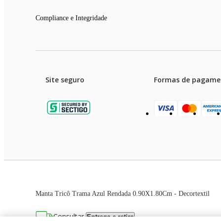
Compliance e Integridade
Site seguro
Formas de pagame
Garanti
Preços e condições de pagament
Manta Tricô Trama Azul Rendada 0.90X1.80Cm - Decortextil
As imagens dos produtos são meramente ilustrativas. T
Consultar
Entrega e retira