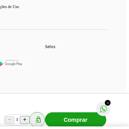
ções de Uso
Selos
stoques.
ferir na rede de lojas físicas.
m aviso prévio. Fast Shop S. A. CNPJ: 43.708.379/0001-
Comprar
1
Selecionar os Cookies