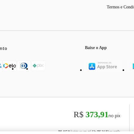
Termos e Condi
nto
Baixe o App
mos o máximo de 5 itens por produto ou enquanto durarem nossos e
o válidos exclusivamente para compras efetuadas no site, podendo di
R$
373,91
no pix
odos os preços e condições comerciais estão sujeitos a alteração se
00
R$ 417,9
à vista ou em até
12
x
R$ 34,82
no cartão