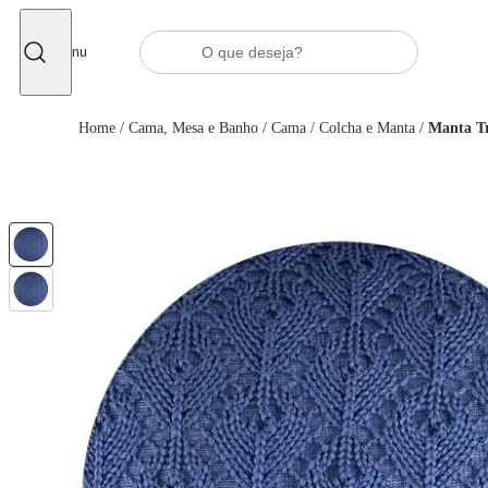
Fechar
Menu
Home
/
Cama, Mesa e Banho
/
Cama
/
Colcha e Manta
/
Manta Tr