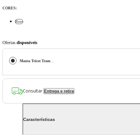
CORES
:
Rose
Ofertas
disponíveis
Manta Tricot Tramado Rosé
Consultar
Entrega e retira
Características