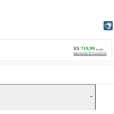
Libras
R$
719,99
no pix
Mais formas de pagamento