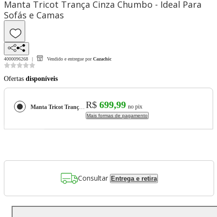
Manta Tricot Trança Cinza Chumbo - Ideal Para
Sofás e Camas
4000096268
Vendido e entregue por
Cazachic
Ofertas
disponíveis
R$
699,99
no pix
Manta Tricot Trança Cinza Chumbo - Ideal Para Sofás e Camas
Mais formas de pagamento
Consultar
Entrega e retira