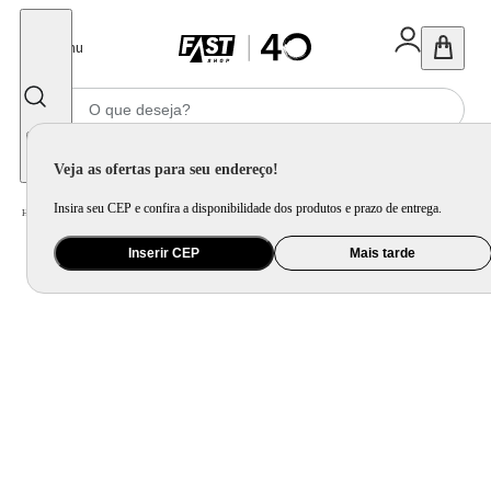
Fechar
Menu
Informe seu CEP
Veja as ofertas para seu endereço!
Insira seu CEP e confira a disponibilidade dos produtos e prazo de entrega.
Home
/
Cama, Mesa e Banho
/
Cama
/
Colcha e Manta
Inserir CEP
Mais tarde