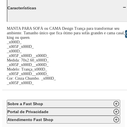
Características
MANTA PARA SOFÁ ou CAMA Design Trança para transformar seu
ambiente. Tamanho único que fica ótimo para sofás grandes e cama casal,
Libras
king ou queen.
_x000D_
_x005F_x000D_
_x000D_
_x005F_x000D__x000D_
Medida: 70x2.60_x000D_
_x005F_x000D__x000D_
Modelo: Trança_x000D_
_x005F_x000D__x000D_
Cor: Cinza Chumbo. _x000D_
_x005F_x000D_
Sobre a Fast Shop
Portal de Privacidade
Atendimento Fast Shop