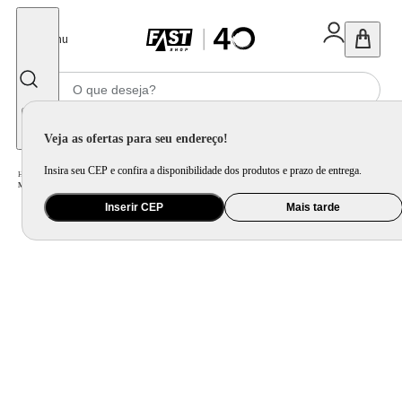
Fechar
Menu
Informe seu CEP
Veja as ofertas para seu endereço!
Insira seu CEP e confira a disponibilidade dos produtos e prazo de entrega.
Home
/
Eletroportátil
/
Máquina de Café e Preparação de Bebida
/
Cafeteira Elétrica
/
Máquina de Café Arno Nescafé Dolce Gusto Genio Basic DGS1 Multi bebidas, Digital e Automática - Branca
Inserir CEP
Mais tarde