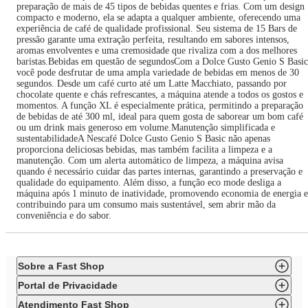
preparação de mais de 45 tipos de bebidas quentes e frias. Com um design
compacto e moderno, ela se adapta a qualquer ambiente, oferecendo uma
experiência de café de qualidade profissional. Seu sistema de 15 Bars de
pressão garante uma extração perfeita, resultando em sabores intensos,
aromas envolventes e uma cremosidade que rivaliza com a dos melhores
baristas.Bebidas em questão de segundosCom a Dolce Gusto Genio S Basic
você pode desfrutar de uma ampla variedade de bebidas em menos de 30
segundos. Desde um café curto até um Latte Macchiato, passando por
chocolate quente e chás refrescantes, a máquina atende a todos os gostos e
momentos. A função XL é especialmente prática, permitindo a preparação
de bebidas de até 300 ml, ideal para quem gosta de saborear um bom café
ou um drink mais generoso em volume.Manutenção simplificada e
sustentabilidadeA Nescafé Dolce Gusto Genio S Basic não apenas
proporciona deliciosas bebidas, mas também facilita a limpeza e a
manutenção. Com um alerta automático de limpeza, a máquina avisa
quando é necessário cuidar das partes internas, garantindo a preservação e
qualidade do equipamento. Além disso, a função eco mode desliga a
máquina após 1 minuto de inatividade, promovendo economia de energia e
contribuindo para um consumo mais sustentável, sem abrir mão da
conveniência e do sabor.
Sobre a Fast Shop
Portal de Privacidade
Atendimento Fast Shop