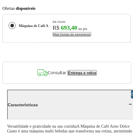
Ofertas
disponíveis
R$ 729,90
Máquina de Café Arno Nescafé Dolce Gusto Genio Basic DGS1 Multi bebidas, Digital e Automática - Branca
R$
693,40
no pix
Mais formas de pagamento
Consultar
Entrega e retira
Libras
Características
Versatilidade e praticidade na sua cozinhaA Máquina de Café Arno Dolce
Gusto é uma máquina multi bebidas que transforma sua rotina, permitindo