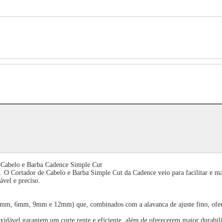
Cabelo e Barba Cadence Simple Cut
s. O Cortador de Cabelo e Barba Simple Cut da Cadence veio para facilitar e m
ável e preciso.
(3mm, 6mm, 9mm e 12mm) que, combinados com a alavanca de ajuste fino, ofere
idável garantem um corte rente e eficiente, além de oferecerem maior durabil