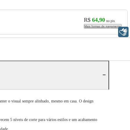
R$
64,90
no pix
Mais formas de pagamento
Libras
anter o visual sempre alinhado, mesmo em casa. O design
cem 5 níveis de corte para vários estilos e um acabamento
idade.