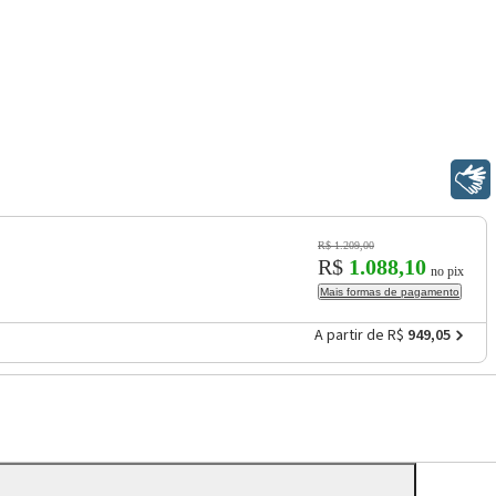
Libras
R$ 1.209,00
R$
1.088,10
no pix
Mais formas de pagamento
A partir de R$
949,05