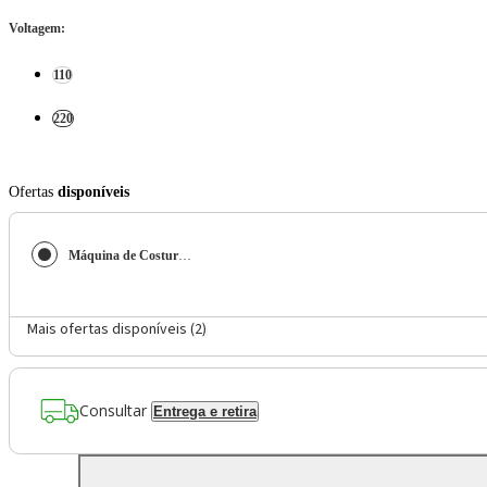
Voltagem
:
110
220
Ofertas
disponíveis
Máquina de Costura M2405
Mais ofertas disponíveis (
2
)
Consultar
Entrega e retira