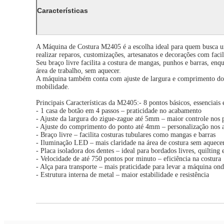
Características
A Máquina de Costura M2405 é a escolha ideal para quem busca uma 
realizar reparos, customizações, artesanatos e decorações com facil
Seu braço livre facilita a costura de mangas, punhos e barras, enq
área de trabalho, sem aquecer.
A máquina também conta com ajuste de largura e comprimento dos p
mobilidade.
Principais Características da M2405:- 8 pontos básicos, essenciais e
- 1 casa de botão em 4 passos – praticidade no acabamento
- Ajuste da largura do zigue-zague até 5mm – maior controle nos 
- Ajuste do comprimento do ponto até 4mm – personalização nos
- Braço livre – facilita costuras tubulares como mangas e barras
- Iluminação LED – mais claridade na área de costura sem aquece
- Placa isoladora dos dentes – ideal para bordados livres, quilting 
- Velocidade de até 750 pontos por minuto – eficiência na costura
- Alça para transporte – mais praticidade para levar a máquina ond
- Estrutura interna de metal – maior estabilidade e resistência