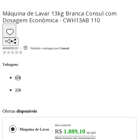
Máquina de Lavar 13kg Branca Consul com
Dosagem Econômica - CWH13AB 110
4000099520
Vendido e entregue por
Consul
Voltagem
:
110
220
Ofertas
disponíveis
R$ 3.559,00
Máquina de Lavar 13kg Branca Consul com Dosagem Econômica - CWH13AB
R$
1.889,10
no pix
Mais formas de pagamento