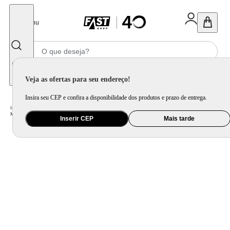
Fechar
Menu
Informe seu CEP
Veja as ofertas para seu endereço!
Insira seu CEP e confira a disponibilidade dos produtos e prazo de entrega.
Home
/
Eletrodomésticos
/
Máquina de Lavar Roupa
/
Lavadora de Roupa
/
Máquina de Lavar 13kg Branca Consul com Dosagem Econômica - CWH13AB
Inserir CEP
Mais tarde