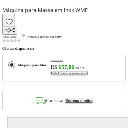
Máquina para Massa em Inox WMF
4000012925
Vendido e entregue por
Spicy
Ofertas
disponíveis
R$ 699,00
Máquina para Massa em Inox WMF
R$
657,06
no pix
Mais formas de pagamento
Consultar
Entrega e retira