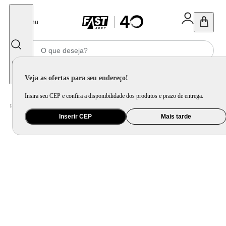
Fechar
Menu
Informe seu CEP
Veja as ofertas para seu endereço!
Insira seu CEP e confira a disponibilidade dos produtos e prazo de entrega.
Home
/
Utilidade Doméstica
/
Cozinha
/
Utensílio de Preparo
Inserir CEP
Mais tarde