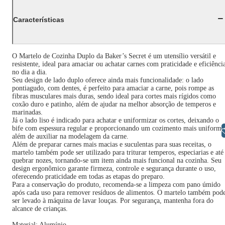
Características
O Martelo de Cozinha Duplo da Baker’s Secret é um utensílio versátil e
resistente, ideal para amaciar ou achatar carnes com praticidade e eficiênci
no dia a dia.
Seu design de lado duplo oferece ainda mais funcionalidade: o lado
pontiagudo, com dentes, é perfeito para amaciar a carne, pois rompe as
fibras musculares mais duras, sendo ideal para cortes mais rígidos como
coxão duro e patinho, além de ajudar na melhor absorção de temperos e
marinadas.
Já o lado liso é indicado para achatar e uniformizar os cortes, deixando o
bife com espessura regular e proporcionando um cozimento mais uniforme
Libras
além de auxiliar na modelagem da carne.
Além de preparar carnes mais macias e suculentas para suas receitas, o
martelo também pode ser utilizado para triturar temperos, especiarias e até
quebrar nozes, tornando-se um item ainda mais funcional na cozinha. Seu
design ergonômico garante firmeza, controle e segurança durante o uso,
oferecendo praticidade em todas as etapas do preparo.
Para a conservação do produto, recomenda-se a limpeza com pano úmido
após cada uso para remover resíduos de alimentos. O martelo também pod
ser levado à máquina de lavar louças. Por segurança, mantenha fora do
alcance de crianças.
Material: Alumínio