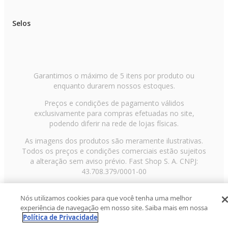
Selos
Garantimos o máximo de 5 itens por produto ou
enquanto durarem nossos estoques.
Preços e condições de pagamento válidos
exclusivamente para compras efetuadas no site,
podendo diferir na rede de lojas físicas.
As imagens dos produtos são meramente ilustrativas.
Todos os preços e condições comerciais estão sujeitos
a alteração sem aviso prévio. Fast Shop S. A. CNPJ:
43.708.379/0001-00
Avenida Zaki Narchi, nº 1650, sobreloja, Carandiru, São
Nós utilizamos cookies para que você tenha uma melhor
Paulo/SP, CEP 02029-001, Telefone: 11 3003-3728 ©
experiência de navegação em nosso site. Saiba mais em nossa
2013 Fast Shop - Todos os direitos reservados
RF
Política de Privacidade