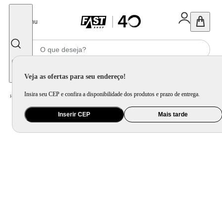
Fechar
Menu
Informe seu CEP
Veja as ofertas para seu endereço!
Insira seu CEP e confira a disponibilidade dos produtos e prazo de entrega.
Home
/
Utilidade Doméstica
/
Cozinha
/
Utensílio de Preparo
Inserir CEP
Mais tarde