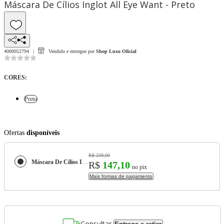
Máscara De Cílios Inglot All Eye Want - Preto
4000052794
Vendido e entregue por
Shop Luxo Oficial
CORES
:
Preto
Ofertas
disponíveis
R$ 239,00
Máscara De Cílios Inglot All Eye Want -
R$
147,10
no pix
Mais formas de pagamento
Consultar