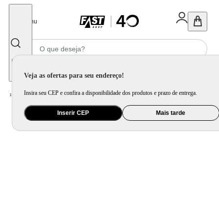
Fechar
Menu
Informe seu CEP
Veja as ofertas para seu endereço!
Insira seu CEP e confira a disponibilidade dos produtos e prazo de entrega.
Home
/
Saúde e Beleza
/
Maquiagem
/
Olho
/
Máscara De Cílios Inglot All Eye Want -
Inserir CEP
Mais tarde