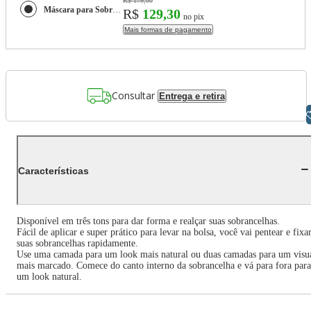
R$ 179,00
Máscara para Sobrancelhas Inglot Brow Shaping
R$
129,30
no pix
Mais formas de pagamento
Consultar
Entrega e retira
Libras
Características
Disponível em três tons para dar forma e realçar suas sobrancelhas.
Fácil de aplicar e super prático para levar na bolsa, você vai pentear e fixa
suas sobrancelhas rapidamente.
Use uma camada para um look mais natural ou duas camadas para um visu
mais marcado. Comece do canto interno da sobrancelha e vá para fora para
um look natural.