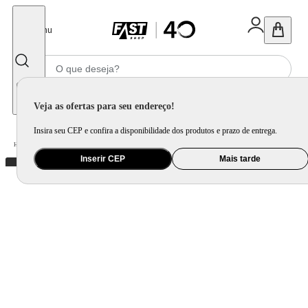
Fechar
Menu
Informe seu CEP
Veja as ofertas para seu endereço!
Insira seu CEP e confira a disponibilidade dos produtos e prazo de entrega.
Home
/
Saúde e Beleza
/
Maquiagem
/
Olho
/
Máscara para Sobrancelhas Inglot Brow Shaping
Inserir CEP
Mais tarde