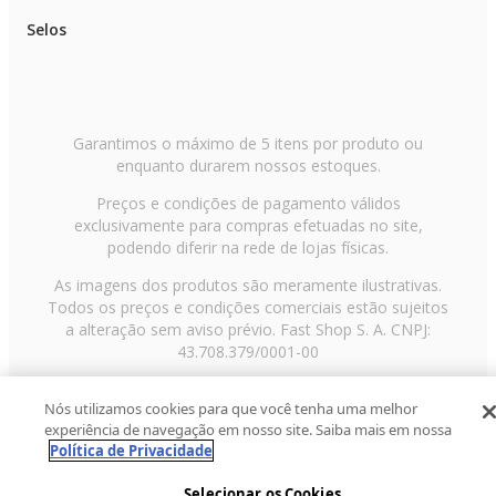
Selos
Garantimos o máximo de 5 itens por produto ou
enquanto durarem nossos estoques.
Preços e condições de pagamento válidos
exclusivamente para compras efetuadas no site,
podendo diferir na rede de lojas físicas.
As imagens dos produtos são meramente ilustrativas.
Todos os preços e condições comerciais estão sujeitos
a alteração sem aviso prévio. Fast Shop S. A. CNPJ:
43.708.379/0001-00
Avenida Zaki Narchi, nº 1650, sobreloja, Carandiru, São
Nós utilizamos cookies para que você tenha uma melhor
Paulo/SP, CEP 02029-001, Telefone: 11 3003-3728 ©
experiência de navegação em nosso site. Saiba mais em nossa
2013 Fast Shop - Todos os direitos reservados
RF
Política de Privacidade
Selecionar os Cookies