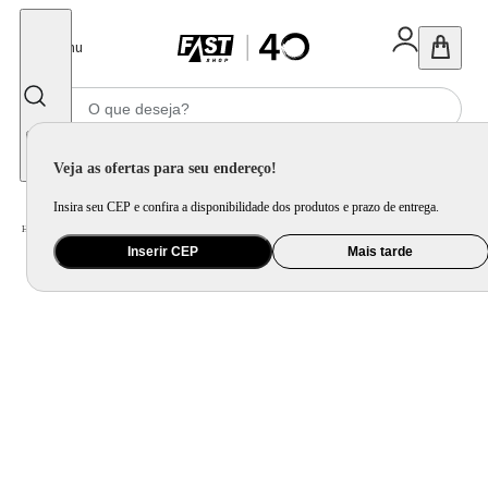
Fechar
Menu
Informe seu CEP
Veja as ofertas para seu endereço!
Insira seu CEP e confira a disponibilidade dos produtos e prazo de entrega.
Home
/
Brinquedo e Colecionável
/
Brinquedo Educativo, Arte e Criatividade
Inserir CEP
Mais tarde