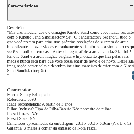
Características
Descrição:
"Misture, modele, corte e esmague Kinetic Sand como você nunca fez ante
com o Kinetic Sand Sandisfactory Set! O Sandisfactory Set inclui tudo o
que você precisa para criar suas próprias revelações de surpresa de areia
hipnotizantes e fazer vídeos estranhamente satisfatórios - assim como os q
você viu online - em casa! Antes de jogar, afofe a areia para fazê-la fluir!
Kinetic Sand é a areia mágica original e hipnotizante que flui pelas suas
mãos e nunca seca para que você possa jogar de novo e de novo. Deixe sua
imaginação correr solta e descubra infinitas maneiras de criar com o Kinet
Sand Sandisfactory Set.
Libras
"
Características:
Marca: Sunny Brinquedos
Referência: 3393
Idade recomendada: A partir de 3 anos
Pilhas Inclusas? Tipo de Pilha/Bateria Não necessita de pilhas
Possui Luzes: Não
Possui Sons: Não
Dimensões aproximadas da embalagem: 28,1 x 30,3 x 6,8cm (A x L x C)
Garantia: 3 meses a contar da emissão da Nota Fiscal