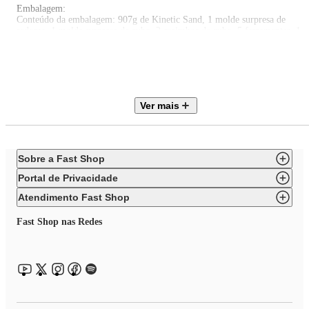
Embalagem:
Conteúdo da embalagem: 907g de Kinetic Sand, 1 molde surpresa de
redoma, 1 molde surpresa de cubo, 2 carimbos de cubo, 5 ferramentas, 1
faca transparente, 1 esguichador, 1 placa para esguichador, 1 caixa de areia
transformável, 1 cenário, 1 folha de instruções
Produtos de decoração não inclusos. Imagens meramente ilustrativas.
As cores dos objetos podem sofrer alterações devido a luminosidade,
Ver mais
configurações do monitor e até mesmo a percepção do usuário.
Sobre a Fast Shop
Portal de Privacidade
Atendimento Fast Shop
Fast Shop nas Redes