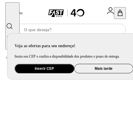
Fechar
Menu
Informe seu CEP
Veja as ofertas para seu endereço!
Insira seu CEP e confira a disponibilidade dos produtos e prazo de entrega.
Home
/
Saúde e Beleza
/
Skin Care
Inserir CEP
Mais tarde