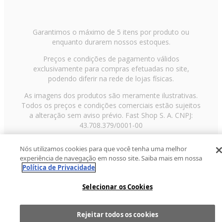
Garantimos o máximo de 5 itens por produto ou
enquanto durarem nossos estoques.
Preços e condições de pagamento válidos
exclusivamente para compras efetuadas no site,
podendo diferir na rede de lojas físicas.
As imagens dos produtos são meramente ilustrativas.
Todos os preços e condições comerciais estão sujeitos
a alteração sem aviso prévio. Fast Shop S. A. CNPJ:
43.708.379/0001-00
Avenida Zaki Narchi, nº 1650, sobreloja, Carandiru, São
Nós utilizamos cookies para que você tenha uma melhor
Paulo/SP, CEP 02029-001, Telefone: 11 3003-3728 ©
experiência de navegação em nosso site. Saiba mais em nossa
2013 Fast Shop - Todos os direitos reservados
RF
Política de Privacidade
Selecionar os Cookies
Rejeitar todos os cookies