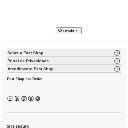
pescoço por alguns minutos diariamente para obter melhores resultados.
Especificações Técnicas: SKU: MSHK-01
Nome do Produto: Facial Massager 3D
Composição: Aço inox
Coleção: Hello Kitty by Klass Vough
Ver mais
Conquiste uma pele radiante e rejuvenescida! Adquira agora o seu
Massageador Facial 3D Hello Kitty e transforme sua rotina de autocuidado
Sobre a Fast Shop
Portal de Privacidade
Atendimento Fast Shop
Fast Shop nas Redes
Site seguro