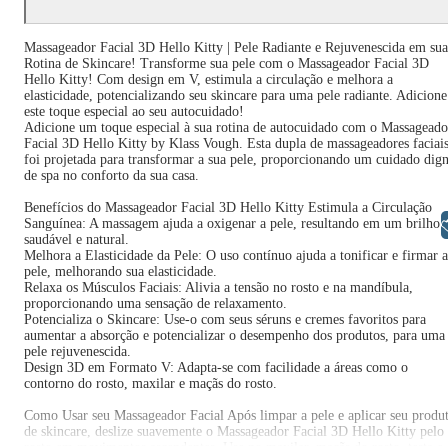
Massageador Facial 3D Hello Kitty | Pele Radiante e Rejuvenescida em sua
Rotina de Skincare! Transforme sua pele com o Massageador Facial 3D
Hello Kitty! Com design em V, estimula a circulação e melhora a
elasticidade, potencializando seu skincare para uma pele radiante. Adicione
este toque especial ao seu autocuidado!
Adicione um toque especial à sua rotina de autocuidado com o Massageado
Facial 3D Hello Kitty by Klass Vough. Esta dupla de massageadores faciai
foi projetada para transformar a sua pele, proporcionando um cuidado dig
de spa no conforto da sua casa.
Benefícios do Massageador Facial 3D Hello Kitty Estimula a Circulação
Libras
Sanguínea: A massagem ajuda a oxigenar a pele, resultando em um brilho
saudável e natural.
Melhora a Elasticidade da Pele: O uso contínuo ajuda a tonificar e firmar a
pele, melhorando sua elasticidade.
Relaxa os Músculos Faciais: Alivia a tensão no rosto e na mandíbula,
proporcionando uma sensação de relaxamento.
Potencializa o Skincare: Use-o com seus séruns e cremes favoritos para
aumentar a absorção e potencializar o desempenho dos produtos, para uma
pele rejuvenescida.
Design 3D em Formato V: Adapta-se com facilidade a áreas como o
contorno do rosto, maxilar e maçãs do rosto.
Como Usar seu Massageador Facial Após limpar a pele e aplicar seu produ
de skincare, deslize suavemente o Massageador Facial 3D Hello Kitty pelo
rosto em movimentos ascendentes. Use no maxilar, maçãs do rosto, testa e