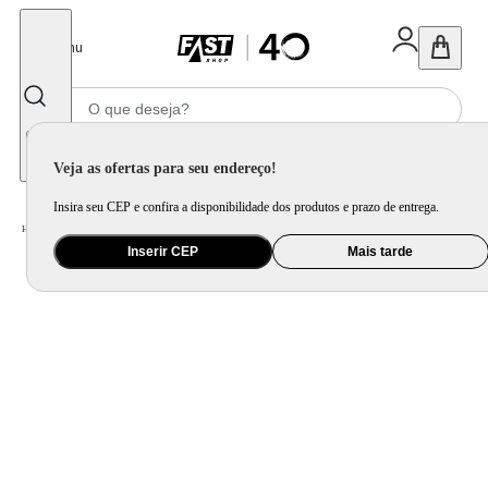
Fechar
Menu
Informe seu CEP
Veja as ofertas para seu endereço!
Insira seu CEP e confira a disponibilidade dos produtos e prazo de entrega.
Home
/
Mercado
/
Bebida
/
Vinho
Inserir CEP
Mais tarde