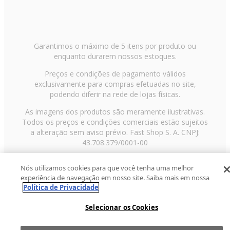
Garantimos o máximo de 5 itens por produto ou
enquanto durarem nossos estoques.
Preços e condições de pagamento válidos
exclusivamente para compras efetuadas no site,
podendo diferir na rede de lojas físicas.
As imagens dos produtos são meramente ilustrativas.
Todos os preços e condições comerciais estão sujeitos
a alteração sem aviso prévio. Fast Shop S. A. CNPJ:
43.708.379/0001-00
Avenida Zaki Narchi, nº 1650, sobreloja, Carandiru, São
Nós utilizamos cookies para que você tenha uma melhor
Paulo/SP, CEP 02029-001, Telefone: 11 3003-3728 ©
experiência de navegação em nosso site. Saiba mais em nossa
2013 Fast Shop - Todos os direitos reservados
RF
Política de Privacidade
Selecionar os Cookies