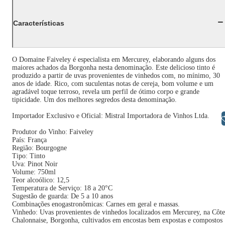
Características
O Domaine Faiveley é especialista em Mercurey, elaborando alguns dos
maiores achados da Borgonha nesta denominação. Este delicioso tinto é
produzido a partir de uvas provenientes de vinhedos com, no mínimo, 30
anos de idade. Rico, com suculentas notas de cereja, bom volume e um
agradável toque terroso, revela um perfil de ótimo corpo e grande
tipicidade. Um dos melhores segredos desta denominação.
Importador Exclusivo e Oficial: Mistral Importadora de Vinhos Ltda.
Libras
Produtor do Vinho: Faiveley
País: França
Região: Bourgogne
Tipo: Tinto
Uva: Pinot Noir
Volume: 750ml
Teor alcoólico: 12,5
Temperatura de Serviço: 18 a 20°C
Sugestão de guarda: De 5 a 10 anos
Combinações enogastronômicas: Carnes em geral e massas.
Vinhedo: Uvas provenientes de vinhedos localizados em Mercurey, na Côte
Chalonnaise, Borgonha, cultivados em encostas bem expostas e compostos