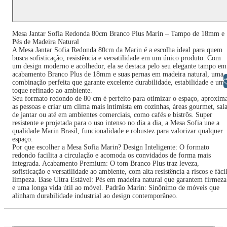
Mesa Jantar Sofia Redonda 80cm Branco Plus Marin – Tampo de 18mm e
Pés de Madeira Natural
A Mesa Jantar Sofia Redonda 80cm da Marin é a escolha ideal para quem
busca sofisticação, resistência e versatilidade em um único produto. Com
um design moderno e acolhedor, ela se destaca pelo seu elegante tampo em
acabamento Branco Plus de 18mm e suas pernas em madeira natural, uma
Libras
combinação perfeita que garante excelente durabilidade, estabilidade e um
toque refinado ao ambiente.
Seu formato redondo de 80 cm é perfeito para otimizar o espaço, aproxim
as pessoas e criar um clima mais intimista em cozinhas, áreas gourmet, sal
de jantar ou até em ambientes comerciais, como cafés e bistrôs. Super
resistente e projetada para o uso intenso no dia a dia, a Mesa Sofia une a
qualidade Marin Brasil, funcionalidade e robustez para valorizar qualquer
espaço.
Por que escolher a Mesa Sofia Marin? Design Inteligente: O formato
redondo facilita a circulação e acomoda os convidados de forma mais
integrada. Acabamento Premium: O tom Branco Plus traz leveza,
sofisticação e versatilidade ao ambiente, com alta resistência a riscos e fáci
limpeza. Base Ultra Estável: Pés em madeira natural que garantem firmeza
e uma longa vida útil ao móvel. Padrão Marin: Sinônimo de móveis que
alinham durabilidade industrial ao design contemporâneo.