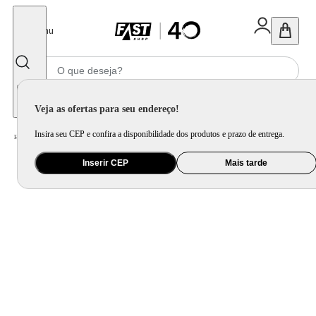
Fechar
Menu
Informe seu CEP
Veja as ofertas para seu endereço!
Insira seu CEP e confira a disponibilidade dos produtos e prazo de entrega.
Home
/
Móveis e Decoração
/
Móveis para Sala de Jantar
/
Mesa de Jantar
Inserir CEP
Mais tarde