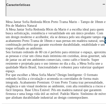
Características
Mesa Jantar Sofia Redonda 80cm Preto Trama Marin – Tampo de 18mm e
Pés de Madeira Natural
A Mesa Jantar Sofia Redonda 80cm da Marin é a escolha ideal para quem
busca sofisticação, resistência e versatilidade em um único produto. Com
um design moderno e acolhedor, ela se destaca pelo seu elegante tampo em
Libras
acabamento Preto Trama de 18mm e suas pernas em madeira natural, uma
combinação perfeita que garante excelente durabilidade, estabilidade e um
toque refinado ao ambiente.
Seu formato redondo de 80 cm é perfeito para otimizar o espaço, aproxim
as pessoas e criar um clima mais intimista em cozinhas, áreas gourmet, sal
de jantar ou até em ambientes comerciais, como cafés e bistrôs. Super
resistente e projetada para o uso intenso no dia a dia, a Mesa Sofia une a
qualidade Marin Brasil, funcionalidade e robustez para valorizar qualquer
espaço.
Por que escolher a Mesa Sofia Marin? Design Inteligente: O formato
redondo facilita a circulação e acomoda os convidados de forma mais
integrada. Acabamento Premium: O tom Preto Trama traz personalidade,
elegância e um visual moderno ao ambiente, com alta resistência a riscos e
fácil limpeza. Base Ultra Estável: Pés em madeira natural que garantem
firmeza e uma longa vida útil ao móvel. Padrão Marin: Sinônimo de móve
que alinham durabilidade industrial ao design contemporâneo.