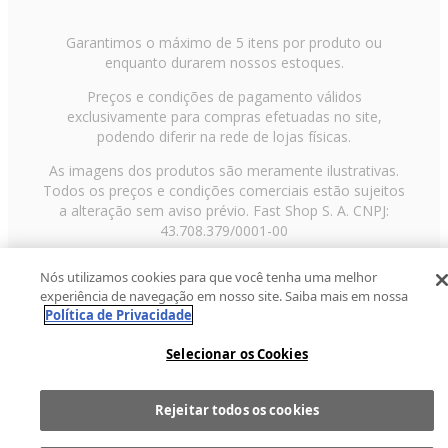
Garantimos o máximo de 5 itens por produto ou
enquanto durarem nossos estoques.
Preços e condições de pagamento válidos
exclusivamente para compras efetuadas no site,
podendo diferir na rede de lojas físicas.
As imagens dos produtos são meramente ilustrativas.
Todos os preços e condições comerciais estão sujeitos
a alteração sem aviso prévio. Fast Shop S. A. CNPJ:
43.708.379/0001-00
Avenida Zaki Narchi, nº 1650, sobreloja, Carandiru, São
Nós utilizamos cookies para que você tenha uma melhor
Paulo/SP, CEP 02029-001, Telefone: 11 3003-3728 ©
experiência de navegação em nosso site. Saiba mais em nossa
2013 Fast Shop - Todos os direitos reservados
RF
Política de Privacidade
Selecionar os Cookies
Rejeitar todos os cookies