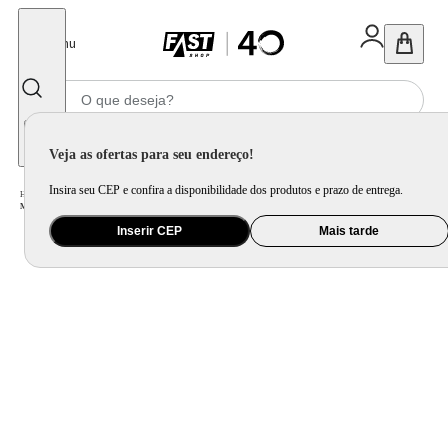
Fechar
Menu
Informe seu CEP
Veja as ofertas para seu endereço!
Insira seu CEP e confira a disponibilidade dos produtos e prazo de entrega.
Home
/
Móveis e Decoração
/
Móveis para Sala de Estar
/
Mesa Lateral e de Centro
/
Mesa Lateral de Metal Rhea Rosa Westwing Collection
Inserir CEP
Mais tarde