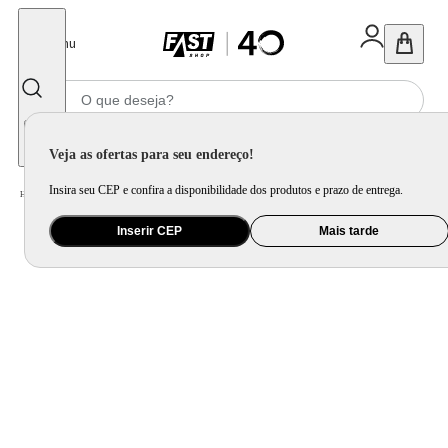
Fechar
Menu
Informe seu CEP
Veja as ofertas para seu endereço!
Insira seu CEP e confira a disponibilidade dos produtos e prazo de entrega.
Home
/
Móveis e Decoração
/
Móveis para Sala de Estar
/
Mesa Lateral e de Centro
Inserir CEP
Mais tarde