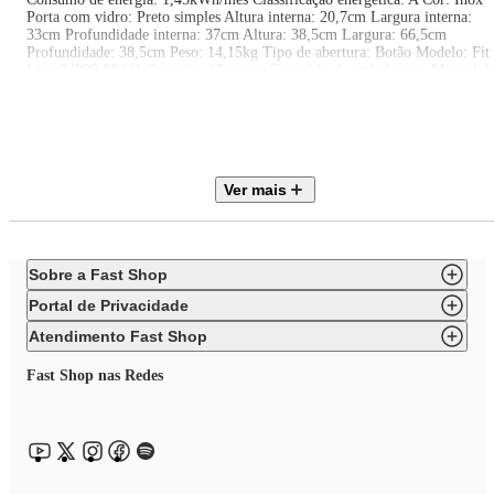
Porta com vidro: Preto simples Altura interna: 20,7cm Largura interna:
33cm Profundidade interna: 37cm Altura: 38,5cm Largura: 66,5cm
Profundidade: 38,5cm Peso: 14,15kg Tipo de abertura: Botão Modelo: Fit
Line 34900-98441 Garantia: 12 meses Conteúdo da embalagem: Manual d
instruções, suporte para pé do forno, kit fixação moldura, anel de rotação,
prato de vidro Observações importantes As cores do produto podem variar
de acordo com a calibração e resolução do monitor ou tela utilizada. As
imagens são meramente ilustrativas. O produto real pode apresentar
pequenas variações de tonalidade, formato ou acabamento. Verifique a
voltagem informada no título do produto antes de efetuar a compra.
Ver mais
Sobre a Fast Shop
Portal de Privacidade
Atendimento Fast Shop
Fast Shop nas Redes