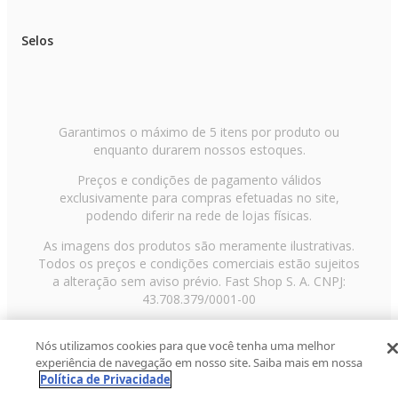
Selos
Garantimos o máximo de 5 itens por produto ou
enquanto durarem nossos estoques.
Preços e condições de pagamento válidos
exclusivamente para compras efetuadas no site,
podendo diferir na rede de lojas físicas.
As imagens dos produtos são meramente ilustrativas.
Todos os preços e condições comerciais estão sujeitos
a alteração sem aviso prévio. Fast Shop S. A. CNPJ:
43.708.379/0001-00
Avenida Zaki Narchi, nº 1650, sobreloja, Carandiru, São
Nós utilizamos cookies para que você tenha uma melhor
Paulo/SP, CEP 02029-001, Telefone: 11 3003-3728 ©
experiência de navegação em nosso site. Saiba mais em nossa
2013 Fast Shop - Todos os direitos reservados
RF
Política de Privacidade