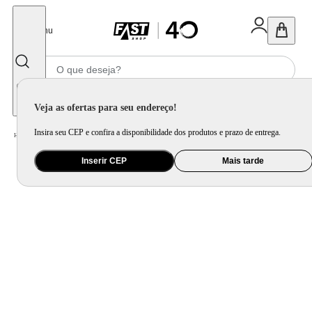
Fechar
Menu
Informe seu CEP
Veja as ofertas para seu endereço!
Insira seu CEP e confira a disponibilidade dos produtos e prazo de entrega.
Home
/
Eletrodomésticos
/
Micro-ondas
Inserir CEP
Mais tarde