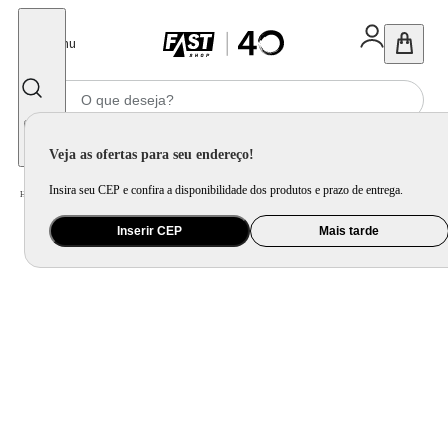
Fechar
Menu
Informe seu CEP
Veja as ofertas para seu endereço!
Insira seu CEP e confira a disponibilidade dos produtos e prazo de entrega.
Home
/
Eletrodomésticos
/
Micro-ondas
/
Micro-ondas Mondial 21L Mo-01-21-w Branco
Inserir CEP
Mais tarde