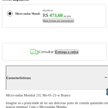
R$ 585,44
Micro-ondas Mondial 21L Mo-01-21-w Branco
R$
473,68
no pix
Mais formas de pagamento
Consultar
Entrega e retira
Características
Libras
Micro-ondas Mondial 21L Mo-01-21-w Branco
Imagine só a praticidade de ter um delicioso prato de comida quentinho e
poucos minutos! Com o Microondas Mondia