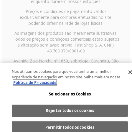
enquanto durarem nossos estoques.
Preços e condições de pagamento válidos
exclusivamente para compras efetuadas no site,
podendo diferir na rede de lojas físicas.
As imagens dos produtos são meramente ilustrativas.
Todos os preços e condições comerciais estão sujeitos
a alteração sem aviso prévio. Fast Shop S. A. CNPJ:
43.708.379/0001-00
Avenida Zaki Narchi, nº 1650, sobreloja, Carandiru, São
Paulo/SP, CEP 02029-001, Telefone: 11 3003-3728 ©
Nós utilizamos cookies para que você tenha uma melhor
2013 Fast Shop - Todos os direitos reservados
RF
experiência de navegação em nosso site. Saiba mais em nossa
Política de Privacidade
Selecionar os Cookies
Rejeitar todos os cookies
Comprar
1
Permitir todos os cookies