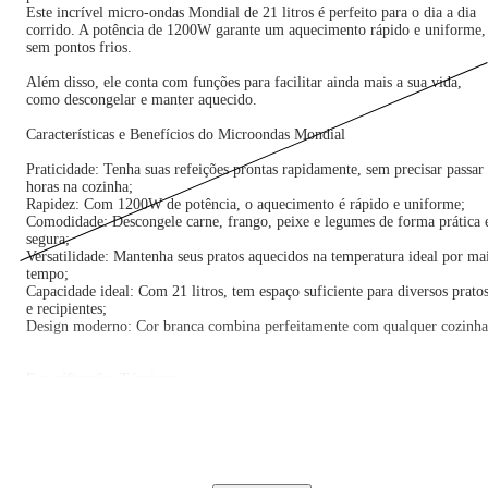
Este incrível micro-ondas Mondial de 21 litros é perfeito para o dia a dia
corrido. A potência de 1200W garante um aquecimento rápido e uniforme,
sem pontos frios.
Além disso, ele conta com funções para facilitar ainda mais a sua vida,
como descongelar e manter aquecido.
Características e Benefícios do Microondas Mondial
Praticidade: Tenha suas refeições prontas rapidamente, sem precisar passar
horas na cozinha;
Rapidez: Com 1200W de potência, o aquecimento é rápido e uniforme;
Comodidade: Descongele carne, frango, peixe e legumes de forma prática 
segura;
Versatilidade: Mantenha seus pratos aquecidos na temperatura ideal por ma
tempo;
Capacidade ideal: Com 21 litros, tem espaço suficiente para diversos prato
e recipientes;
Design moderno: Cor branca combina perfeitamente com qualquer cozinha
Específicações Técnicas:
Marca - Mondial
Modelo 127V 5616-01
Modelo 220V 5616-02
Cor - Branco
EAN 127V 7899882313352