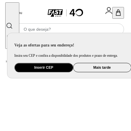
Fechar
Menu
Informe seu CEP
Veja as ofertas para seu endereço!
Insira seu CEP e confira a disponibilidade dos produtos e prazo de entrega.
Home
/
Eletrodomésticos
/
Micro-ondas
Inserir CEP
Mais tarde