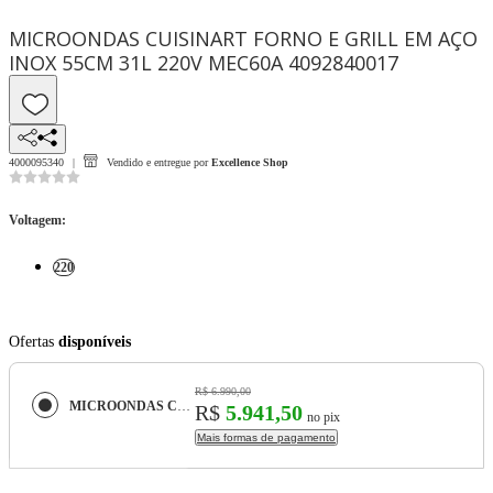
MICROONDAS CUISINART FORNO E GRILL EM AÇO
INOX 55CM 31L 220V MEC60A 4092840017
4000095340
Vendido e entregue por
Excellence Shop
Voltagem
:
220
Ofertas
disponíveis
R$ 6.990,00
MICROONDAS CUISINART FORNO E GRILL EM AÇO INOX 55CM 31L 220V MEC60A 4092840017
R$
5.941,50
no pix
Mais formas de pagamento