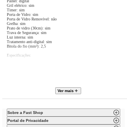
Painel: digital
Gril elétrico: sim
Timer: sim
Porta de Vidro: sim
Porta de Vidro Removível: não
Grelha: sim
Prato de vidro (30cm): sim
Trava de Segurança: sim
Luz interna: sim
Tratamento anti-digital: sim
Bitola do fio (mm²): 2,5
Especificações:
Material: Aço inox 304
Voltagem: 220V
Potência nominal: 1450W
Potência do grill: 1200 W
Potência da convecção: 1350 W
Consumo de energia 0,134 kW/h
Ver mais
Frequência: 60Hz
Capacidade: 31 Litros
Peso com embalagem: 21kg
Peso do produto: 19,5kg
Dimensões internas(AxLxP): 21,5cm x 34cm x 36cm
Sobre a Fast Shop
Altura: 39cm
Largura: 60cm
Portal de Privacidade
Profundidade: 57,5cm