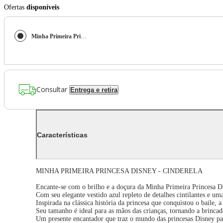
Ofertas
disponíveis
Minha Primeira Princesa Disney - Cinderela - BR2544 BR2544
Consultar
Entrega e retira
Características
MINHA PRIMEIRA PRINCESA DISNEY - CINDERELA
Encante-se com o brilho e a doçura da Minha Primeira Princesa Di
Com seu elegante vestido azul repleto de detalhes cintilantes e um
Inspirada na clássica história da princesa que conquistou o baile,
Seu tamanho é ideal para as mãos das crianças, tornando a brincadei
Um presente encantador que traz o mundo das princesas Disney par