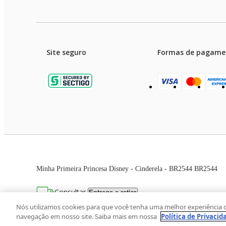
Site seguro
Formas de pagame
Garanti
Preços e condições de pagament
Minha Primeira Princesa Disney - Cinderela - BR2544 BR2544
As imagens dos produtos são meramente ilustrativas. T
Consultar
Entrega e retira
Avenida Zaki Narchi, nº 1650, sobreloja, Ca
Nós utilizamos cookies para que você tenha uma melhor experiência 
navegação em nosso site. Saiba mais em nossa
Política de Privacid