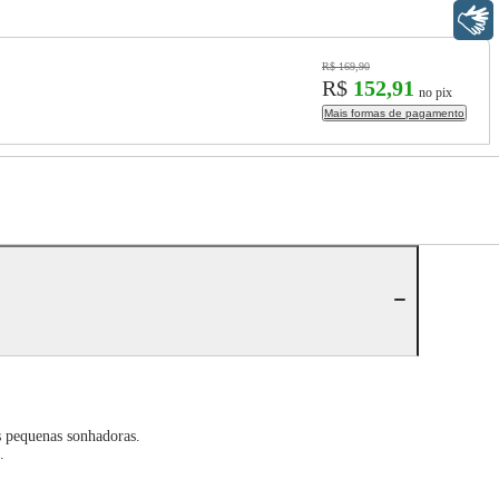
Libras
R$ 169,90
R$
152,91
no pix
Mais formas de pagamento
as pequenas sonhadoras.
.