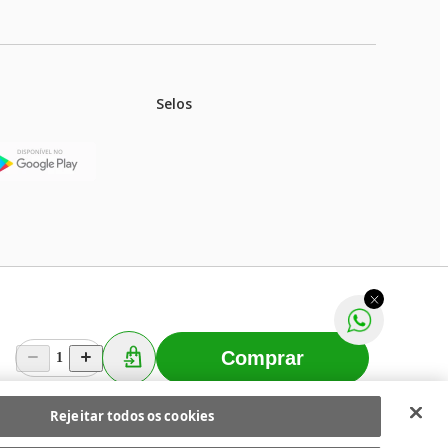
Selos
stoques.
ferir na rede de lojas físicas.
m aviso prévio. Fast Shop S. A. CNPJ: 43.708.379/0001-
Comprar
1
Selecionar os Cookies
 Fast Shop - Todos os direitos reservados
RF
Rejeitar todos os cookies