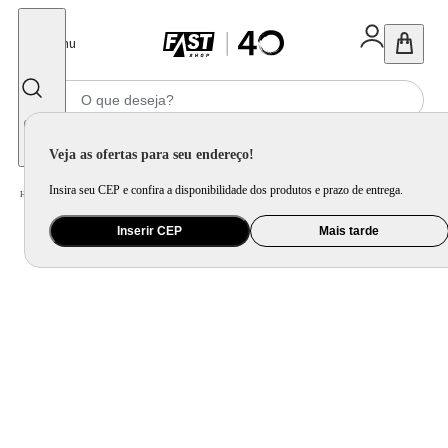
Fechar
Menu
Informe seu CEP
Veja as ofertas para seu endereço!
Insira seu CEP e confira a disponibilidade dos produtos e prazo de entrega.
Home
/
Brinquedo e Colecionável
/
Boneca e Acessório
Inserir CEP
Mais tarde