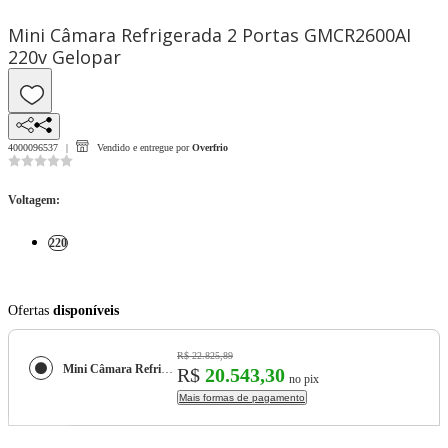
Mini Câmara Refrigerada 2 Portas GMCR2600AI
220v Gelopar
4000096537
Vendido e entregue por
Overfrio
Voltagem
:
220
Ofertas
disponíveis
R$ 22.825,89
Mini Câmara Refrigerada 2 Portas GMCR2600AI 220v Gelopar
R$
20.543,30
no pix
Mais formas de pagamento