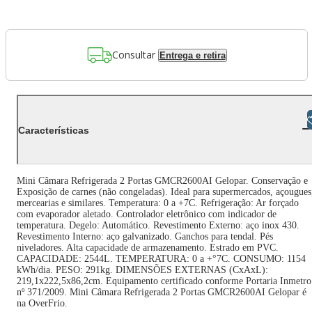
Consultar
Entrega e retira
Libras
Características
Mini Câmara Refrigerada 2 Portas GMCR2600AI Gelopar. Conservação e
Exposição de carnes (não congeladas). Ideal para supermercados, açougues
mercearias e similares. Temperatura: 0 a +7C. Refrigeração: Ar forçado
com evaporador aletado. Controlador eletrônico com indicador de
temperatura. Degelo: Automático. Revestimento Externo: aço inox 430.
Revestimento Interno: aço galvanizado. Ganchos para tendal. Pés
niveladores. Alta capacidade de armazenamento. Estrado em PVC.
CAPACIDADE: 2544L. TEMPERATURA: 0 a +°7C. CONSUMO: 1154
kWh/dia. PESO: 291kg. DIMENSÕES EXTERNAS (CxAxL):
219,1x222,5x86,2cm. Equipamento certificado conforme Portaria Inmetro
nº 371/2009. Mini Câmara Refrigerada 2 Portas GMCR2600AI Gelopar é
na OverFrio.