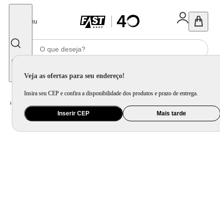
Fechar
Menu
Informe seu CEP
Veja as ofertas para seu endereço!
Insira seu CEP e confira a disponibilidade dos produtos e prazo de entrega.
Home
/
Eletrodomésticos
/
Geladeira e Freezer
Inserir CEP
Mais tarde