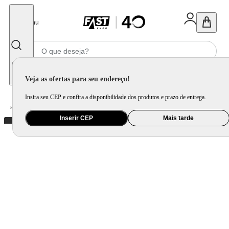
Fechar
Menu
Informe seu CEP
Veja as ofertas para seu endereço!
Insira seu CEP e confira a disponibilidade dos produtos e prazo de entrega.
Home
/
Brinquedo e Colecionável
/
Carrinho, Pista e Autorama
Inserir CEP
Mais tarde