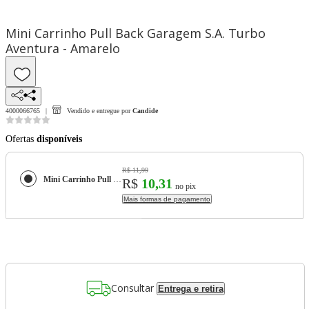
Mini Carrinho Pull Back Garagem S.A. Turbo
Aventura - Amarelo
4000066765
Vendido e entregue por
Candide
Ofertas
disponíveis
R$ 11,99
Mini Carrinho Pull Back Garagem S.A. Turbo Aventura - Amarelo
R$
10,31
no pix
Mais formas de pagamento
Consultar
Entrega e retira