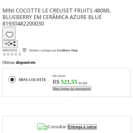
MINI COCOTTE LE CREUSET FRUITS 480ML
BLUEBERRY EM CERÂMICA AZURE BLUE
81930482200030
4000109536
Vendido e entregue por
Excellence Shop
Ofertas
disponíveis
R$ 549,00
MINI COCOTTE LE CREUSET FRUITS 480ML BLUEBERRY EM CERÂMICA AZURE BLUE 81930482200030
R$
521,55
no pix
Mais formas de pagamento
Consultar
Entrega e retira