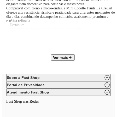
elegante item decorativo para cozinhas e mesas posta.
Compatível com forno e micro-ondas, a Mini Cocotte Fruits Le Creuset
oferece alta resistência térmica e praticidade para diferentes momentos do
dia a dia, combinando desempenho culinário, acabamento premium e
estética refinada.
- Destaques
• Produzida em cerâmica premium de alta resistência
• Design exclusivo inspirado em blueberry
• Ideal para porções individuais e pequenas receitas
• Excelente retenção e distribuição de calor
• Superfície esmaltada não porosa
• Resistente a manchas, riscos e absorção de odores
• Fácil desenforme e limpeza prática
Ver mais
• Compatível com forno e micro-ondas
• Acabamento resistente contra rachaduras e desgaste
• Visual sofisticado para servir diretamente à mesa
- Especificações
• Material: Cerâmica
Sobre a Fast Shop
• Capacidade: 480 ml
• Cor: Azure Blue
Portal de Privacidade
• Altura: 9,9 cm
• Largura: 11,7 cm
Atendimento Fast Shop
• Comprimento: 15 cm
• Fonte de calor: Forno e micro-ondas
Fast Shop nas Redes
• Resistência térmica: -23°C até 260°C
• Modo de lavagem: Lava-louças
- Observações
• Não utilizar sobre fogo direto