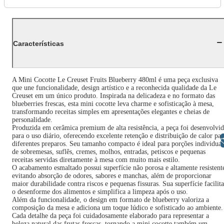
Características
A Mini Cocotte Le Creuset Fruits Blueberry 480ml é uma peça exclusiva
que une funcionalidade, design artístico e a reconhecida qualidade da Le
Creuset em um único produto. Inspirada na delicadeza e no formato das
blueberries frescas, esta mini cocotte leva charme e sofisticação à mesa,
transformando receitas simples em apresentações elegantes e cheias de
personalidade.
Produzida em cerâmica premium de alta resistência, a peça foi desenvolvi
para o uso diário, oferecendo excelente retenção e distribuição de calor par
Libras
diferentes preparos. Seu tamanho compacto é ideal para porções individuai
de sobremesas, suflês, cremes, molhos, entradas, petiscos e pequenas
receitas servidas diretamente à mesa com muito mais estilo.
O acabamento esmaltado possui superfície não porosa e altamente resistent
evitando absorção de odores, sabores e manchas, além de proporcionar
maior durabilidade contra riscos e pequenas fissuras. Sua superfície facilita
o desenforme dos alimentos e simplifica a limpeza após o uso.
Além da funcionalidade, o design em formato de blueberry valoriza a
composição da mesa e adiciona um toque lúdico e sofisticado ao ambiente.
Cada detalhe da peça foi cuidadosamente elaborado para representar a
beleza natural das frutas frescas, tornando a mini cocotte também um