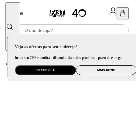
Fechar
Menu
Informe seu CEP
Veja as ofertas para seu endereço!
Insira seu CEP e confira a disponibilidade dos produtos e prazo de entrega.
Home
/
Utilidade Doméstica
/
Cozinha
/
Jogo de Panela e Panela Avulsa
Inserir CEP
Mais tarde