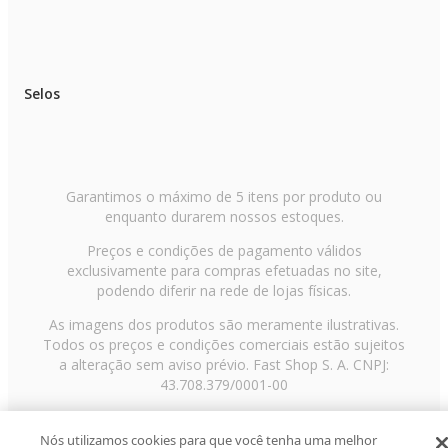
Selos
Garantimos o máximo de 5 itens por produto ou
enquanto durarem nossos estoques.
Preços e condições de pagamento válidos
exclusivamente para compras efetuadas no site,
podendo diferir na rede de lojas físicas.
As imagens dos produtos são meramente ilustrativas.
Todos os preços e condições comerciais estão sujeitos
a alteração sem aviso prévio. Fast Shop S. A. CNPJ:
43.708.379/0001-00
Avenida Zaki Narchi, nº 1650, sobreloja, Carandiru, São
Paulo/SP, CEP 02029-001, Telefone: 11 3003-3728 ©
Nós utilizamos cookies para que você tenha uma melhor