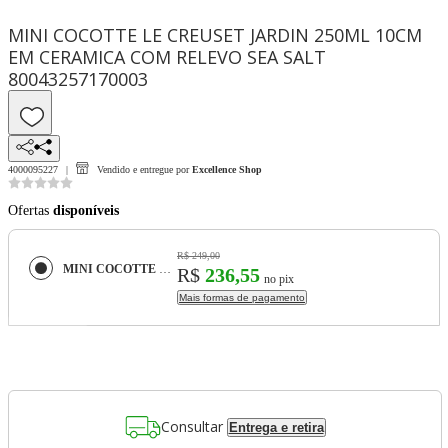
MINI COCOTTE LE CREUSET JARDIN 250ML 10CM
EM CERAMICA COM RELEVO SEA SALT
80043257170003
4000095227
Vendido e entregue por
Excellence Shop
Ofertas
disponíveis
R$ 249,00
MINI COCOTTE LE CREUSET JARDIN 250ML 10CM EM CERAMICA COM RELEVO SEA SALT 80043257170003
R$
236,55
no pix
Mais formas de pagamento
Consultar
Entrega e retira