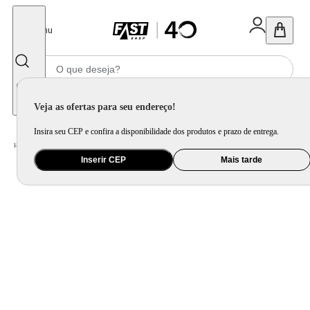
Fechar
Menu
Informe seu CEP
Veja as ofertas para seu endereço!
Insira seu CEP e confira a disponibilidade dos produtos e prazo de entrega.
Home
/
Utilidade Doméstica
/
Cozinha
/
Assadeira, Forma e Travessa
Inserir CEP
Mais tarde