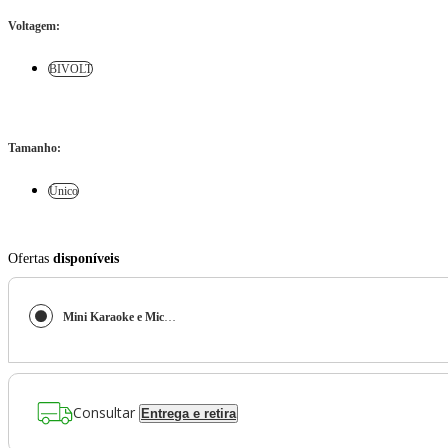
Voltagem
:
BIVOLT
Tamanho
:
Único
Ofertas
disponíveis
Mini Karaoke e Microfone Branco
Consultar
Entrega e retira