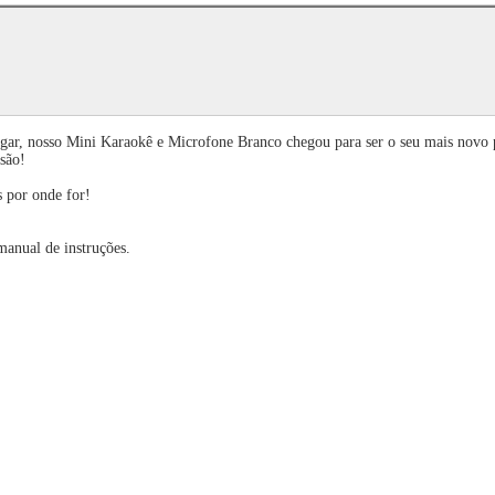
 lugar, nosso Mini Karaokê e Microfone Branco chegou para ser o seu mais no
rsão!
s por onde for!
anual de instruções.