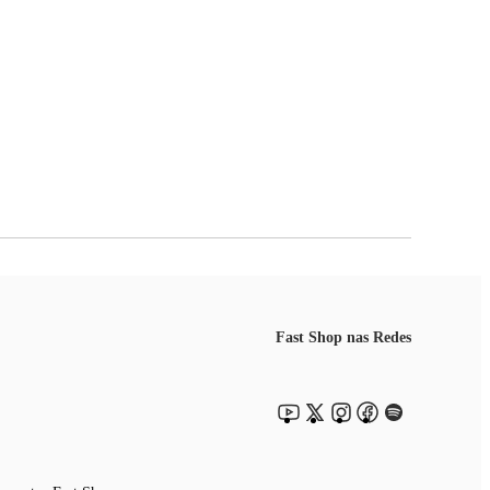
omunicações e atende aos requisitos técnicos aplicados, sendo
Fast Shop nas Redes