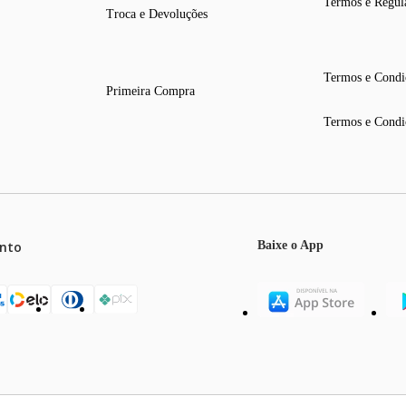
Termos e Regul
Troca e Devoluções
Termos e Condi
Primeira Compra
Termos e Condi
nto
Baixe o App
mos o máximo de 5 itens por produto ou enquanto durarem nossos e