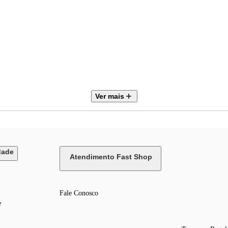
Ver mais
imentos regulamentados para avaliação da conformidade de produtos para telec
.
dade
Atendimento Fast Shop
Fale Conosco
e