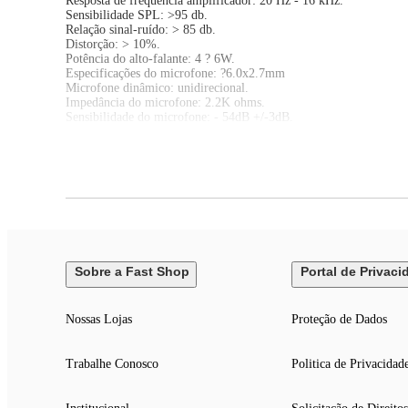
Resposta de frequência amplificador: 20 Hz - 16 kHz.
Sensibilidade SPL: >95 db.
Relação sinal-ruído: > 85 db.
Distorção: > 10%.
Potência do alto-falante: 4 ? 6W.
Especificações do microfone: ?6.0x2.7mm
Microfone dinâmico: unidirecional.
Impedância do microfone: 2.2K ohms.
Sensibilidade do microfone: - 54dB +/-3dB.
Conexão do microfone: BT (alcance até 8 metros).
Para limpeza, siga instruções do manual.
Teme químicos e abrasivos.
Validade indeterminada.
Este produto está homologado pela Anatel de acordo com os proced
referenciado pelo código de homologação Anatel: 13907-23-15956
Sobre a Fast Shop
Portal de Privaci
Nossas Lojas
Proteção de Dados
Trabalhe Conosco
Politica de Privacidad