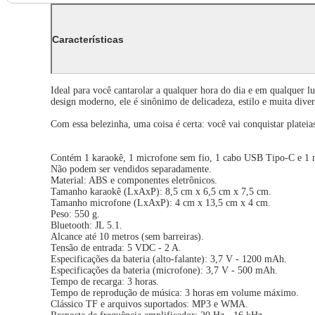
Características
Ideal para você cantarolar a qualquer hora do dia e em qualquer
design moderno, ele é sinônimo de delicadeza, estilo e muita dive
Com essa belezinha, uma coisa é certa: você vai conquistar plateia
Contém 1 karaokê, 1 microfone sem fio, 1 cabo USB Tipo-C e 1 m
Não podem ser vendidos separadamente.
Material: ABS e componentes eletrônicos.
Tamanho karaokê (LxAxP): 8,5 cm x 6,5 cm x 7,5 cm.
Tamanho microfone (LxAxP): 4 cm x 13,5 cm x 4 cm.
Peso: 550 g.
Bluetooth: JL 5.1.
Alcance até 10 metros (sem barreiras).
Tensão de entrada: 5 VDC - 2 A.
Especificações da bateria (alto-falante): 3,7 V - 1200 mAh.
Especificações da bateria (microfone): 3,7 V - 500 mAh.
Tempo de recarga: 3 horas.
Tempo de reprodução de música: 3 horas em volume máximo.
Clássico TF e arquivos suportados: MP3 e WMA.