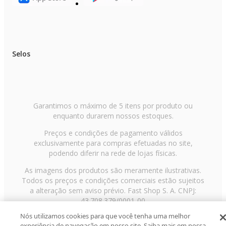
Selos
Garantimos o máximo de 5 itens por produto ou
enquanto durarem nossos estoques.
Preços e condições de pagamento válidos
exclusivamente para compras efetuadas no site,
podendo diferir na rede de lojas físicas.
As imagens dos produtos são meramente ilustrativas.
Todos os preços e condições comerciais estão sujeitos
a alteração sem aviso prévio. Fast Shop S. A. CNPJ:
43.708.379/0001-00
Nós utilizamos cookies para que você tenha uma melhor
Avenida Zaki Narchi, nº 1650, sobreloja, Carandiru, São
experiência de navegação em nosso site. Saiba mais em nossa