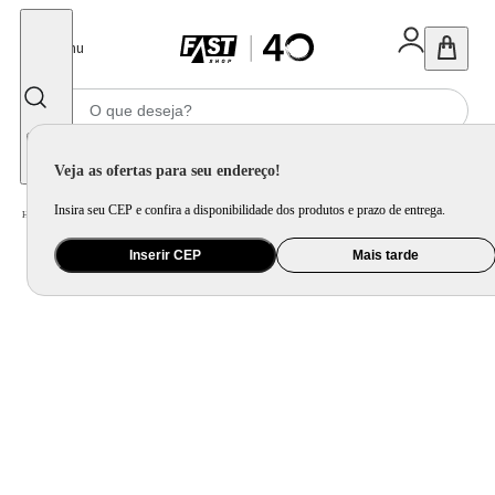
Fechar
Menu
Informe seu CEP
Veja as ofertas para seu endereço!
Insira seu CEP e confira a disponibilidade dos produtos e prazo de entrega.
Home
/
Brinquedo e Colecionável
/
Primeira Infância e Pelúcia
Inserir CEP
Mais tarde