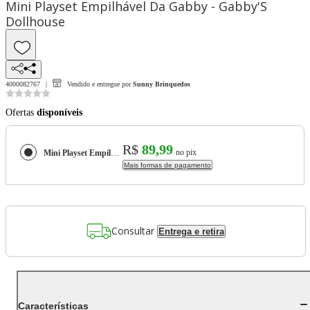
Mini Playset Empilhável Da Gabby - Gabby'S
Dollhouse
4000082767
Vendido e entregue por
Sunny Brinquedos
Ofertas
disponíveis
R$
89,99
no pix
Mini Playset Empilhável Da Gabby - Gabby'S Dollhouse
Mais formas de pagamento
Consultar
Entrega e retira
Características