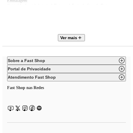
Embalagem:
Conteúdo da embalagem: 1 Boneca, 1 Parte de Casa de Bonecos e
Acessórios
Certificado Inmetro: REGISTRO 010889/2024
Produtos de decoração não inclusos. Imagens meramente ilustrativas.
As cores dos objetos podem sofrer alterações devido a luminosidade,
Ver mais
configurações do monitor e até mesmo a percepção do usuário.
Sobre a Fast Shop
Portal de Privacidade
Atendimento Fast Shop
Fast Shop nas Redes