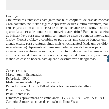
Descrição:
Crie aventuras fantásticas para gatos nos mini conjuntos de casa de bonecas
Cada conjunto inclui uma figura e apresenta design e estilo autênticos, por
isso se parece com a icônica casa de bonecas que você vê no show! Decore
quarto da sua casa de bonecas com móveis e acessórios! Para mais maneira
de brincar, leve para casa os mini conjuntos de casas de bonecas interligada
Gabby, Mercat e Cakey e combine-os para criar uma casa de bonecas em
grande escala, para aventuras ainda mais emocionantes! (cada um vendido
separadamente). Apresentando uma mini sala de casa de bonecas para
encenar suas aventuras de simulação! Com tudo, desde quartos temáticos e
móveis de casa de boneca até bonecos e conjuntos de brinquedos, crie um
Libras
mundo de casa de boneca para ajudar a desenvolver a imaginação!
Características:
Marca: Sunny Brinquedos
Referência: 3970
Idade recomendada: A partir de 3 anos
Pilhas Inclusas? Tipo de Pilha/Bateria Não necessita de pilhas
Possui Luzes: Não
Possui Sons: Não
Dimensões aproximadas da embalagem: 15,3 x 17,8 x 7,7cm (A x L x C)
Garantia: 3 meses a contar da emissão da Nota Fiscal