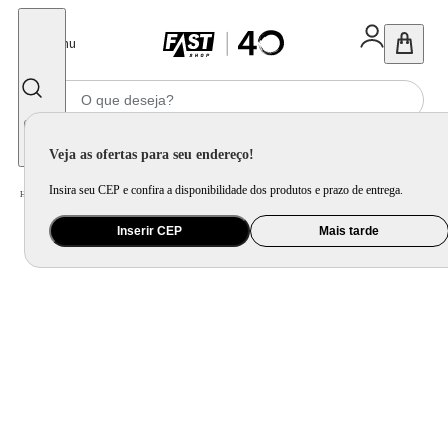
Fechar
Menu
Informe seu CEP
Veja as ofertas para seu endereço!
Insira seu CEP e confira a disponibilidade dos produtos e prazo de entrega.
Home
/
Brinquedo e Colecionável
/
Para Colecionar
Inserir CEP
Mais tarde