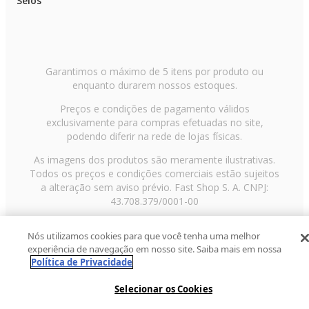
Selos
Garantimos o máximo de 5 itens por produto ou
enquanto durarem nossos estoques.
Preços e condições de pagamento válidos
exclusivamente para compras efetuadas no site,
podendo diferir na rede de lojas físicas.
As imagens dos produtos são meramente ilustrativas.
Todos os preços e condições comerciais estão sujeitos
a alteração sem aviso prévio. Fast Shop S. A. CNPJ:
43.708.379/0001-00
Avenida Zaki Narchi, nº 1650, sobreloja, Carandiru, São
Nós utilizamos cookies para que você tenha uma melhor
Paulo/SP, CEP 02029-001, Telefone: 11 3003-3728 ©
experiência de navegação em nosso site. Saiba mais em nossa
2013 Fast Shop - Todos os direitos reservados
RF
Política de Privacidade
Selecionar os Cookies