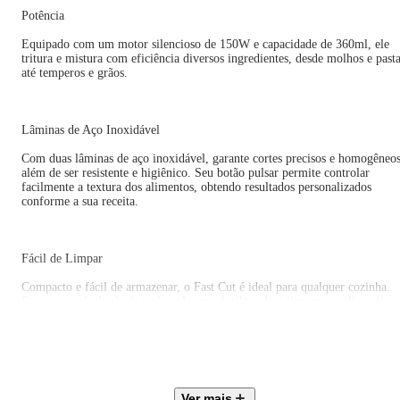
Potência
Equipado com um motor silencioso de 150W e capacidade de 360ml, ele
tritura e mistura com eficiência diversos ingredientes, desde molhos e past
até temperos e grãos.
Lâminas de Aço Inoxidável
Com duas lâminas de aço inoxidável, garante cortes precisos e homogêneos
além de ser resistente e higiênico. Seu botão pulsar permite controlar
facilmente a textura dos alimentos, obtendo resultados personalizados
conforme a sua receita.
Fácil de Limpar
Compacto e fácil de armazenar, o Fast Cut é ideal para qualquer cozinha.
Suas peças são laváveis na lava-louças, facilitando a limpeza no dia a dia.
Sistema Triplo de Segurança
Conta ainda com um Sistema Triplo de Segurança, composto por fusível,
Ver mais