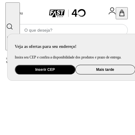
Fechar
Menu
Informe seu CEP
Veja as ofertas para seu endereço!
Insira seu CEP e confira a disponibilidade dos produtos e prazo de entrega.
Home
/
Eletroportátil
/
Preparo de Alimento
/
Processador de Alimento
/
Mini Processador Wap Fast Cut WMP150 150W 360ml Motor Silencioso Lâminas de Inox
Inserir CEP
Mais tarde