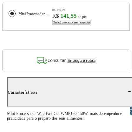
R$ 149,00
Mini Processador Wap Fast Cut WMP150 150W 360ml Motor Silencioso Lâminas de Inox
R$
141,55
no pix
Mais formas de pagamento
Consultar
Entrega e retira
Características
Libras
Mini Processador Wap Fast Cut WMP150 150W: mais desempenho e
praticidade para o preparo dos seus alimentos!