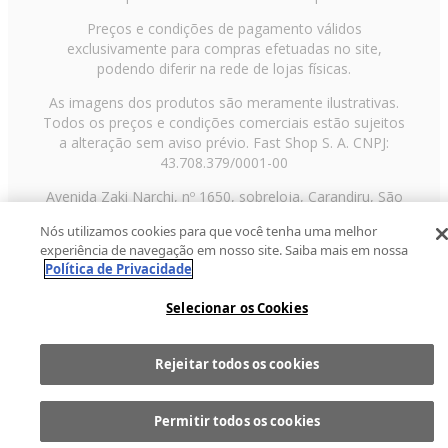
Preços e condições de pagamento válidos
exclusivamente para compras efetuadas no site,
podendo diferir na rede de lojas físicas.
As imagens dos produtos são meramente ilustrativas.
Todos os preços e condições comerciais estão sujeitos
a alteração sem aviso prévio. Fast Shop S. A. CNPJ:
43.708.379/0001-00
Avenida Zaki Narchi, nº 1650, sobreloja, Carandiru, São
Paulo/SP, CEP 02029-001, Telefone: 11 3003-3728 ©
Nós utilizamos cookies para que você tenha uma melhor
2013 Fast Shop - Todos os direitos reservados
RF
experiência de navegação em nosso site. Saiba mais em nossa
Política de Privacidade
Selecionar os Cookies
Rejeitar todos os cookies
Comprar
1
Permitir todos os cookies