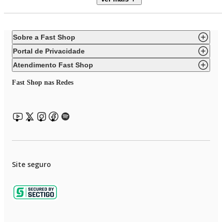
termostato e trava de acionamento, que impede o funcionamento sem a
tampa corretamente encaixada.
O Mini Processador Wap Fast Cut WMP150 é prático, silencioso e durável
Sobre a Fast Shop
Portal de Privacidade
Motor silencioso de 150W
Atendimento Fast Shop
Capacidade de 360ml
Fast Shop nas Redes
Lâminas em aço inoxidável
Sistema triplo de segurança
Peças laváveis na lava-louças
Descubra a mais nova linha de produtos com a inovação e tecnologia Wap.
E deixe sua cozinha ainda mais completa!
Site seguro