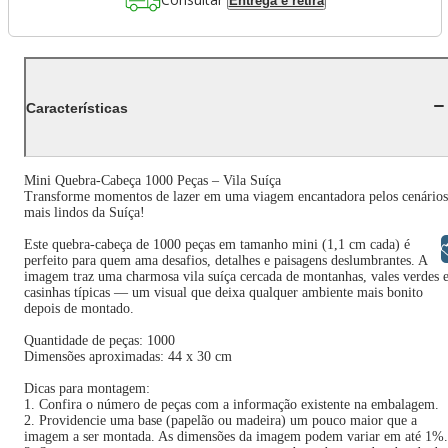
Entrega e retira
Características
Mini Quebra-Cabeça 1000 Peças – Vila Suíça
Transforme momentos de lazer em uma viagem encantadora pelos cenários
mais lindos da Suíça!
Este quebra-cabeça de 1000 peças em tamanho mini (1,1 cm cada) é
Libras
perfeito para quem ama desafios, detalhes e paisagens deslumbrantes. A
imagem traz uma charmosa vila suíça cercada de montanhas, vales verdes 
casinhas típicas — um visual que deixa qualquer ambiente mais bonito
depois de montado.
Quantidade de peças: 1000
Dimensões aproximadas: 44 x 30 cm
Dicas para montagem:
1. Confira o número de peças com a informação existente na embalagem.
2. Providencie uma base (papelão ou madeira) um pouco maior que a
imagem a ser montada. As dimensões da imagem podem variar em até 1%.