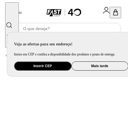
Fechar
Menu
Informe seu CEP
Veja as ofertas para seu endereço!
Insira seu CEP e confira a disponibilidade dos produtos e prazo de entrega.
Home
/
Brinquedo e Colecionável
/
Jogo e Quebra-Cabeça
Inserir CEP
Mais tarde