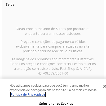
Selos
Garantimos o máximo de 5 itens por produto ou
enquanto durarem nossos estoques.
Preços e condições de pagamento válidos
exclusivamente para compras efetuadas no site,
podendo diferir na rede de lojas físicas.
As imagens dos produtos são meramente ilustrativas.
Todos os preços e condições comerciais estão sujeitos
a alteração sem aviso prévio. Fast Shop S. A. CNPJ:
43.708.379/0001-00
Avenida Zaki Narchi, nº 1650, sobreloja, Carandiru, São
Nós utilizamos cookies para que você tenha uma melhor
Paulo/SP, CEP 02029-001, Telefone: 11 3003-3728 ©
experiência de navegação em nosso site. Saiba mais em nossa
2013 Fast Shop - Todos os direitos reservados
RF
Política de Privacidade
Selecionar os Cookies