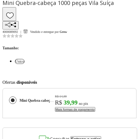
Mini Quebra-cabeça 1000 peças Vila Suíça
4000089092
Vendido e entregue por
Grow
Tamanho
:
Único
Ofertas
disponíveis
R$ 54,99
Mini Quebra-cabeça 1000 peças Vila Suíça
R$
39,99
no pix
Mais formas de pagamento
Consultar