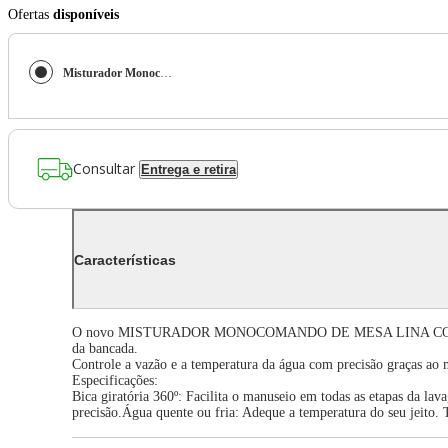
Ofertas
disponíveis
Misturador Monocomando de mesa Lina cor inox com bica em L alta giratória
Consultar
Entrega e retira
Características
O novo MISTURADOR MONOCOMANDO DE MESA LINA COM BICA EM L 
da bancada.
Controle a vazão e a temperatura da água com precisão graças ao
Especificações:
Bica giratória 360º: Facilita o manuseio em todas as etapas da 
precisão.Água quente ou fria: Adeque a temperatura do seu jeito