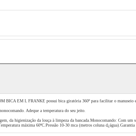
FRANKE possui bica giratória 360º para facilitar o manuseio em todas
 monocomando. Adeque a temperatura do seu jeito.
lavagem, da higienização da louça à limpeza da bancada.Monocomando: Com um 
. Temperatura máxima 60ºC.Pressão 10-30 mca (metros coluna d¿água).Garantia