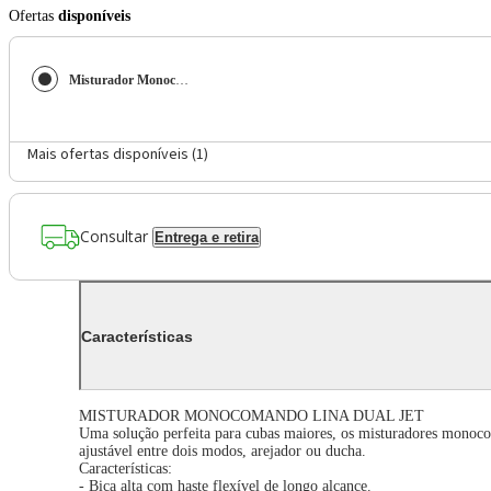
Ofertas
disponíveis
Misturador Monocomando Lina Dual Jet Alto Brilho e Preto
Mais ofertas disponíveis (
1
)
Consultar
Entrega e retira
Características
MISTURADOR MONOCOMANDO LINA DUAL JET
Uma solução perfeita para cubas maiores, os misturadores mono
ajustável entre dois modos, arejador ou ducha.
Características:
- Bica alta com haste flexível de longo alcance.