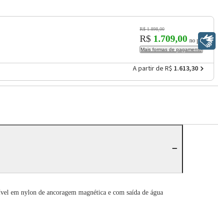
R$ 1.898,00
R$
1.709,00
Libras
no pix
Mais formas de pagamento
A partir de R$
1.613,30
ível em nylon de ancoragem magnética e com saída de água